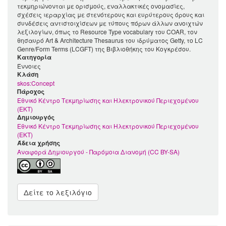
τεκμηριώνονται με ορισμούς, εναλλακτικές ονομασίες,
σχέσεις ιεραρχίας με στενότερους και ευρύτερους όρους και
συνδέσεις αντιστοιχίσεων με τύπους πόρων άλλων ανοιχτών
λεξιλογίων, όπως το Resource Type vocabulary του COAR, τον
θησαυρό Art & Architecture Thesaurus του ιδρύματος Getty, το LC
Genre/Form Terms (LCGFT) της Βιβλιοθήκης του Κογκρέσου.
Κατηγορία
Έννοιες
Kλάση
skos:Concept
Πάροχος
Εθνικό Κέντρο Τεκμηρίωσης και Ηλεκτρονικού Περιεχομένου
(ΕΚΤ)
Δημιουργός
Εθνικό Κέντρο Τεκμηρίωσης και Ηλεκτρονικού Περιεχομένου
(ΕΚΤ)
Άδεια χρήσης
Αναφορά Δημιουργού - Παρόμοια Διανομή (CC BY-SA)
Δείτε το λεξιλόγιο