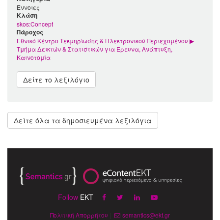
Έννοιες
Kλάση
skos:Concept
Πάροχος
Εθνικό Κέντρο Τεκμηρίωσης & Ηλεκτρονικού Περιεχομένου ▶
Τμήμα Δεικτών & Στατιστικών για Έρευνα, Ανάπτυξη,
Καινοτομία
Δείτε το λεξιλόγιο
Δείτε όλα τα δημοσιευμένα λεξιλόγια
Follow
EKT
Πολιτική Απορρήτου
|
semantics@ekt.gr