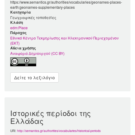
https://www.semantics.gr/authorities/vocabularies/geonames-places-
earth:geonames-supplementary-places
Κατηγορία
Γεωγραφικές τοποθεσίες
Kλάση
edm:Place
Πάροχος
Εθνικό Κέντρο Τεκμηρίωσης και Ηλεκτρονικού Περιεχομένου
(ΕΚΤ)
Άδεια χρήσης
Αναφορά Δημιουργού (CC BY)
Δείτε το λεξιλόγιο
Ιστορικές περίοδοι της
Ελλάδας
URI:
http://semantics.gr/authorities/vocabularies/historical-periods