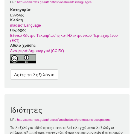
URI:
http://semantics.gr/authorities/vocabularies/languages
Κατηγορία
Έννοιες
Kλάση
madsrdf:Language
Πάροχος
Εθνικό Κέντρο Τεκμηρίωσης και Ηλεκτρονικού Περιεχομένου
(ΕΚΤ)
Άδεια χρήσης
Αναφορά Δημιουργού (CC BY)
Δείτε το λεξιλόγιο
Ιδιότητες
URI:
http://semantics.gr/authorities/vocabularies/professions-occupations
Το λεξιλόγιο «Ιδιότητες» αποτελεί ελεγχόμενο λεξιλόγιο
ρόλων, αξιωμάτων, επαγγελμάτων και κοινωνικών ή ιστορικών