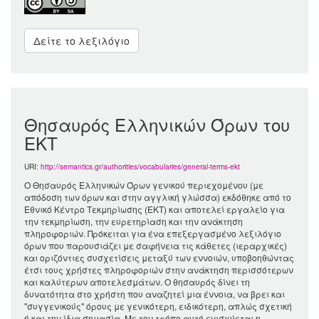
Δείτε το λεξιλόγιο
Θησαυρός Ελληνικών Όρων του
ΕΚΤ
URI:
http://semantics.gr/authorities/vocabularies/general-terms-ekt
Ο Θησαυρός Ελληνικών Όρων γενικού περιεχομένου (με
απόδοση των όρων και στην αγγλική γλώσσα) εκδόθηκε από το
Εθνικό Κέντρο Τεκμηρίωσης (ΕΚΤ) και αποτελεί εργαλείο για
την τεκμηρίωση, την ευρετηρίαση και την ανάκτηση
πληροφοριών. Πρόκειται για ένα επεξεργασμένο λεξιλόγιο
όρων που παρουσιάζει με σαφήνεια τις κάθετες (ιεραρχικές)
και οριζόντιες συσχετίσεις μεταξύ των εννοιών, υποβοηθώντας
έτσι τους χρήστες πληροφοριών στην ανάκτηση περισσότερων
και καλύτερων αποτελεσμάτων. Ο θησαυρός δίνει τη
δυνατότητα στο χρήστη που αναζητεί μια έννοια, να βρει και
"συγγενικούς" όρους με γενικότερη, ειδικότερη, απλώς σχετική
ή και την ίδια σημασία. Με τον τρόπο αυτό ενισχύεται η