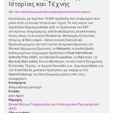
Ιστορίας και Τέχνης
URI:
http://semantics.gr/authorities/vocabularies/searchculture-persons
Κατάλογος με περίπου 10.000 πρόσωπα που διαδραμάτισαν
ρόλο στην ελληνική ιστορία και τέχνη. Το λεξιλόγιο των
προσώπων δημιουργήθηκε από το προσωπικό του ΕΚΤ
αντλώντας πληροφορίες από διαδεδομένες διαδικτυακές
πηγές όπως τη συλλογή Πανδέκτης: Θησαυρός Ελληνικής
Ιστορίας & Πολιτισμού – Νεοελληνική Εικονιστική
Προσωπογραφία του Ινστιτούτου Ιστορικών Ερευνών του
Εθνικού Ιδρύματος Ερευνών, τη Wikipedia, τη διεθνή βάση
καθιερωμένων εγγραφών προσώπων Virtual International
Authority Files (VIAF), την Εθνική Πινακοθήκη, τη Βιβλιονέτ, τη
Μουσική Βιβλιοθήκη Λίλιαν Βουδούρη, το Ινστιτούτο Σύγχρονης
Ελληνικής Τέχνης, το Αρχείο Κουνάδη, κ.α.. Δημιουργήθηκε για
την διασύνδεση φυσικών προσώπων με τεκμήρια στο
SearchCulture.gr τα οποία δημιούργησαν ή που τους
αναφέρουν.
Κατηγορία
Άνθρωποι/οργανισμοί
Kλάση
edm:Agent
Πάροχος
Εθνικό Κέντρο Τεκμηρίωσης και Ηλεκτρονικού Περιεχομένου
(ΕΚΤ)
Άδεια χρήσης