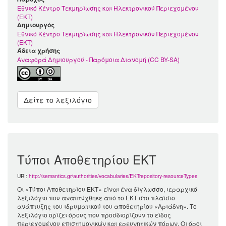
Εθνικό Κέντρο Τεκμηρίωσης και Ηλεκτρονικού Περιεχομένου
(ΕΚΤ)
Δημιουργός
Εθνικό Κέντρο Τεκμηρίωσης και Ηλεκτρονικόυ Περιεχομένου
(ΕΚΤ)
Άδεια χρήσης
Αναφορά Δημιουργού - Παρόμοια Διανομή (CC BY-SA)
Δείτε το λεξιλόγιο
Τύποι Αποθετηρίου ΕΚΤ
URI:
http://semantics.gr/authorities/vocabularies/EKTrepository-resourceTypes
Οι «Τύποι Αποθετηρίου ΕΚΤ» είναι ένα δίγλωσσο, ιεραρχικό
λεξιλόγιο που αναπτύχθηκε από το ΕΚΤ στο πλαίσιο
ανάπτυξης του ιδρυματικού του αποθετηρίου «Αριάδνη». Το
λεξιλόγιο ορίζει όρους που προσδιορίζουν το είδος
περιεχομένου επιστημονικών και ερευνητικών πόρων. Οι όροι