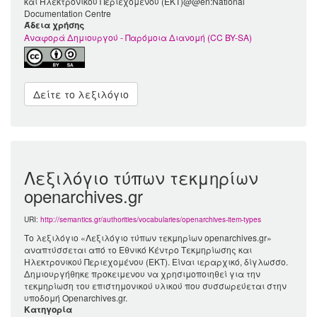
και Ηλεκτρονικού Περιεχομένου (ΕΚΤ)@@en:National
Documentation Centre
Άδεια χρήσης
Αναφορά Δημιουργού - Παρόμοια Διανομή (CC BY-SA)
Δείτε το λεξιλόγιο
Λεξιλόγιο τύπων τεκμηρίων
openarchives.gr
URI:
http://semantics.gr/authorities/vocabularies/openarchives-item-types
Το λεξιλόγιο «Λεξιλόγιο τύπων τεκμηρίων openarchives.gr»
αναπτύσσεται από το Εθνικό Κέντρο Τεκμηρίωσης και
Ηλεκτρονικού Περιεχομένου (ΕΚΤ). Είναι ιεραρχικό, δίγλωσσο.
Δημιουργήθηκε προκειμενου να χρησιμοποιηθεί για την
τεκμηρίωση του επιστημονικού υλικού που συσσωρεύεται στην
υποδομή Openarchives.gr.
Κατηγορία