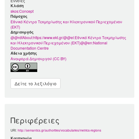
Έννοιες
Kλάση
skos:Concept
Πάροχος
Εθνικό Κέντρο Τεκμηρίωσης και Ηλεκτρονικού Περιεχομένου
(ΕΚΤ)
Δημιουργός
@@rdfAbout:https://www.ekt.gr/@@el:Εθνικό Κέντρο Τεκμηρίωσης
και Ηλεκτρονικού Περιεχομένου (ΕΚΤ)@@en:National
Documentation Centre
Άδεια χρήσης
Αναφορά Δημιουργού (CC BY)
Δείτε το λεξιλόγιο
Περιφέρειες
URI:
http://semantics.gr/authorities/vocabularies/metrics-regions
Κατηγορία