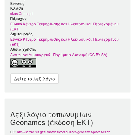
Έννοιες
Kλάση
skos:Concept
Πάροχος
Εθνικό Κέντρο Τεκμηρίωσης και Ηλεκτρονικού Περιεχομένου
(ΕΚΤ)
Δημιουργός
Εθνικό Κέντρο Τεκμηρίωσης και Ηλεκτρονικόυ Περιεχομένου
(ΕΚΤ)
Άδεια χρήσης
Αναφορά Δημιουργού - Παρόμοια Διανομή (CC BY-SA)
Δείτε το λεξιλόγιο
Λεξιλόγιο τοπωνυμίων
Geonames (έκδοση ΕΚΤ)
URI:
http://semantics.gr/authorities/vocabularies/geonames-places-earth