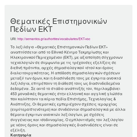
Θεματικές Επιστημονικών
Πεδίων ΕΚΤ
URI:
http://semantics.gr/authorities/vocabularies/EKT-voc
Το λεξιλόγιο «Θεματικές Επιστημονικών Πεδίων ΕΚΤ»
αναπτύσσεται από το Εθνικό Κέντρο Τεκμηρίωσης και
Ηλεκτρονικού Περιεχομένου (ΕΚΤ), με αξιοποίηση σύγχρονων
τεχνολογιών σε συμφωνία με τις τρέχουσες εξελίξεις σε
διεθνή πρότυπα, αρχές σημασιολογικού ιστού και όρους
διαλειτουργικότητας. Η απόδοση σημασιολογικών σχέσεων
μεταξύ των όρων, και η διασύνδεση τους με έγκριτα ανοικτά
λεξιλόγια, επιτρέπουν τη διάθεσή τους ως διασυνδεδεμένα
δεδομένα . Σε αυτό το στάδιο ανάπτυξής του, περιλαμβάνει
453 μοναδικές θεματικές στην ελληνική και αγγλική γλώσσα
που καλύπτουν τα κύρια πεδία Επιστήμης, Τεχνολογίας &
Ανάπτυξης. Οι θεματικές εμπεριέχουν σχέσεις ιεραρχίας
(ευρύτερο/στενότερο) και συνδέονται σημασιολογικά με άλλα
θέματα έγκριτων ανοικτών λεξιλογίων, με σχέσεις
συγγένειας και ισοδυναμίας. Ο εμπλουτισμός του λεξιλογίου
με νέους όρους και σημασιολογικές διασυνδέσεις είναι σε
εξέλιξη.
Κατηγορία