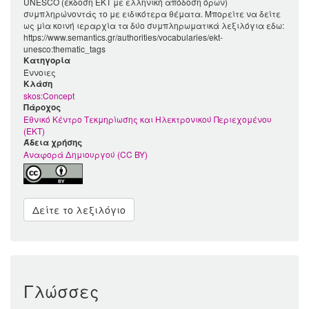
UNESCO (έκδοση ΕΚΤ με ελληνική απόδοση όρων)
συμπληρώνοντάς το με ειδικότερα θέματα. Μπορείτε να δείτε
ως μία κοινή ιεραρχία τα δύο συμπληρωματικά λεξιλόγια εδω:
https://www.semantics.gr/authorities/vocabularies/ekt-
unesco:thematic_tags
Κατηγορία
Έννοιες
Kλάση
skos:Concept
Πάροχος
Εθνικό Κέντρο Τεκμηρίωσης και Ηλεκτρονικού Περιεχομένου
(ΕΚΤ)
Άδεια χρήσης
Αναφορά Δημιουργού (CC BY)
Δείτε το λεξιλόγιο
Γλώσσες