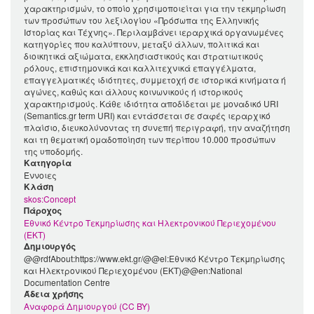
χαρακτηρισμών, το οποίο χρησιμοποιείται για την τεκμηρίωση
των προσώπων του λεξιλογίου «Πρόσωπα της Ελληνικής
Ιστορίας και Τέχνης». Περιλαμβάνει ιεραρχικά οργανωμένες
κατηγορίες που καλύπτουν, μεταξύ άλλων, πολιτικά και
διοικητικά αξιώματα, εκκλησιαστικούς και στρατιωτικούς
ρόλους, επιστημονικά και καλλιτεχνικά επαγγέλματα,
επαγγελματικές ιδιότητες, συμμετοχή σε ιστορικά κινήματα ή
αγώνες, καθώς και άλλους κοινωνικούς ή ιστορικούς
χαρακτηρισμούς. Κάθε ιδιότητα αποδίδεται με μοναδικό URI
(Semantics.gr term URI) και εντάσσεται σε σαφές ιεραρχικό
πλαίσιο, διευκολύνοντας τη συνεπή περιγραφή, την αναζήτηση
και τη θεματική ομαδοποίηση των περίπου 10.000 προσώπων
της υποδομής.
Κατηγορία
Έννοιες
Kλάση
skos:Concept
Πάροχος
Εθνικό Κέντρο Τεκμηρίωσης και Ηλεκτρονικού Περιεχομένου
(ΕΚΤ)
Δημιουργός
@@rdfAbout:https://www.ekt.gr/@@el:Εθνικό Κέντρο Τεκμηρίωσης
και Ηλεκτρονικού Περιεχομένου (ΕΚΤ)@@en:National
Documentation Centre
Άδεια χρήσης
Αναφορά Δημιουργού (CC BY)