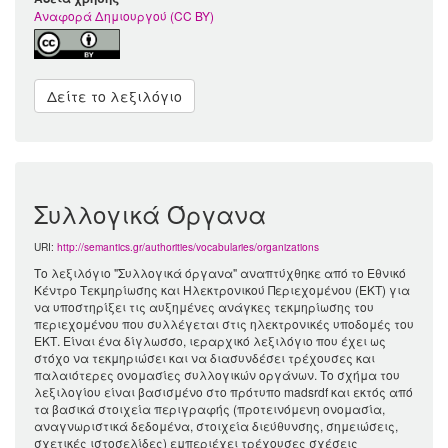
Αναφορά Δημιουργού (CC BY)
Δείτε το λεξιλόγιο
Συλλογικά Όργανα
URI:
http://semantics.gr/authorities/vocabularies/organizations
Το λεξιλόγιο "Συλλογικά όργανα" αναπτύχθηκε από το Εθνικό
Κέντρο Τεκμηρίωσης και Ηλεκτρονικού Περιεχομένου (ΕΚΤ) για
να υποστηρίξει τις αυξημένες ανάγκες τεκμηρίωσης του
περιεχομένου που συλλέγεται στις ηλεκτρονικές υποδομές του
ΕΚΤ. Είναι ένα δίγλωσσο, ιεραρχικό λεξιλόγιο που έχει ως
στόχο να τεκμηριώσει και να διασυνδέσει τρέχουσες και
παλαιότερες ονομασίες συλλογικών οργάνων. Το σχήμα του
λεξιλογίου είναι βασισμένο στο πρότυπο madsrdf και εκτός από
τα βασικά στοιχεία περιγραφής (προτεινόμενη ονομασία,
αναγνωριστικά δεδομένα, στοιχεία διεύθυνσης, σημειώσεις,
σχετικές ιστοσελίδες) εμπεριέχει τρέχουσες σχέσεις