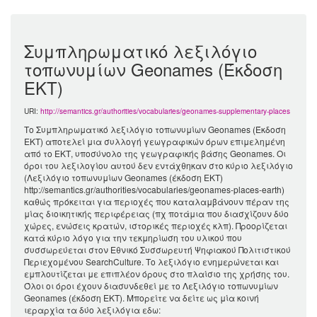
Συμπληρωματικό λεξιλόγιο
τοπωνυμίων Geonames (Έκδοση
ΕΚΤ)
URI:
http://semantics.gr/authorities/vocabularies/geonames-supplementary-places
Το Συμπληρωματικό λεξιλόγιο τοπωνυμίων Geonames (Έκδοση
ΕΚΤ) αποτελεί μια συλλογή γεωγραφικών όρων επιμελημένη
από το ΕΚΤ, υποσύνολο της γεωγραφικής βάσης Geonames. Οι
όροι του λεξιλογίου αυτού δεν εντάχθηκαν στο κύριο λεξιλόγιο
(Λεξιλόγιο τοπωνυμίων Geonames (έκδοση ΕΚΤ)
http://semantics.gr/authorities/vocabularies/geonames-places-earth)
καθώς πρόκειται για περιοχές που καταλαμβάνουν πέραν της
μίας διοικητικής περιφέρειας (πχ ποτάμια που διασχίζουν δύο
χώρες, ενώσεις κρατών, ιστορικές περιοχές κλπ). Προορίζεται
κατά κύριο λόγο για την τεκμηρίωση του υλικού που
συσσωρεύεται στον Εθνικό Συσσωρευτή Ψηφιακού Πολιτιστικού
Περιεχομένου SearchCulture. Το λεξιλόγιο ενημερώνεται και
εμπλουτίζεται με επιπλέον όρους στο πλαίσιο της χρήσης του.
Όλοι οι όροι έχουν διασυνδεθεί με το Λεξιλόγιο τοπωνυμίων
Geonames (έκδοση ΕΚΤ). Μπορείτε να δείτε ως μία κοινή
ιεραρχία τα δύο λεξιλόγια εδω: