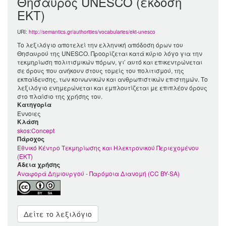
Θησαυρός UNESCO (έκδοση
ΕΚΤ)
URI:
http://semantics.gr/authorities/vocabularies/ekt-unesco
Το λεξιλόγιο αποτελεί την ελληνική απόδοση όρων του
Θησαυρού της UNESCO. Προορίζεται κατά κύριο λόγο για την
τεκμηρίωση πολιτισμικών πόρων, γι’ αυτό και επικεντρώνεται
σε όρους που ανήκουν στους τομείς του πολιτισμού, της
εκπαίδευσης, των κοινωνικών και ανθρωπιστικών επιστημών. Το
λεξιλόγιο ενημερώνεται και εμπλουτίζεται με επιπλέον όρους
στο πλαίσιο της χρήσης του.
Κατηγορία
Έννοιες
Kλάση
skos:Concept
Πάροχος
Εθνικό Κέντρο Τεκμηρίωσης και Ηλεκτρονικού Περιεχομένου
(ΕΚΤ)
Άδεια χρήσης
Αναφορά Δημιουργού - Παρόμοια Διανομή (CC BY-SA)
Δείτε το λεξιλόγιο