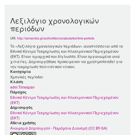
Λεξιλόγιο χρονολογικών
περιόδων
URI:
http://semantics.gr/authorities/vocabularies/time-periods
Το «Λεξιλόγιο χρονολογικών περιόδων» αναπτύσσεται από το
Εθνικό Κέντρο Τεκμηρίωσης και Ηλεκτρονικού Περιεχομένου
(ΕΚΤ). Είναι ιεραρχικό και δίγλωσσο. Είναι οργανωμένο ανά
χιλιετίες. Δημιουργήθηκε προκειμενου να χρησιμοποιηθεί για
την τεκμηρίωση πολιτιστικού υλικου.
Κατηγορία
Χρονικές περίοδοι
Kλάση
edm:Timespan
Πάροχος
Εθνικό Κέντρο Τεκμηρίωσης και Ηλεκτρονικού Περιεχομένου
(ΕΚΤ)
Δημιουργός
Εθνικό Κέντρο Τεκμηρίωσης και Ηλεκτρονικού Περιεχομένου
(ΕΚΤ)
Άδεια χρήσης
Αναφορά Δημιουργού - Παρόμοια Διανομή (CC BY-SA)