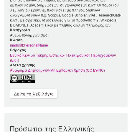
εμπλουτισμού, διορθώσεων, συγχωνεύσεων κ.λπ. Οι πόροι του
λεξιλογίου έχουν εμπλουτιστεί με πλήθος διεθνών
αναγνωριστικών π.χ. Scopus, Google Scholar, VIAF, ResearchGate
κ.λπ., με σχετικές ιστοσελίδες για το πρόσωπο π.χ. Wikipedia,
ΒΙΒΛΙΟΝΕΤ, Academia και με πλήθος άλλων πληροφοριών.
Κατηγορία
Άνθρωποι/οργανισμοί
Kλάση
madsrdf:PersonalName
Πάροχος
Εθνικό Κέντρο Τεκμηρίωσης και Ηλεκτρονικού Περιεχομένου
(ΕΚΤ)
Άδεια χρήσης
Αναφορά Δημιουργού-Μη Εμπορική Χρήση (CC BY-NC)
Δείτε το λεξιλόγιο
Πρόσωπα της Ελληνικής