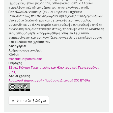
ιεραρχίας (είναι μέρος του, αποτελείται από) αλλά και
παρελθοντικές (ήταν μέρος του, αποτελούνταν από).
Παράλληλα, υποστηρίζει μια σειρά από σχέσεις
ιστορικότητας που περιγράφουν την εξέλιξη των οργανισμών
στο χρόνο (παλαιότερη και μεταγενέστερη ονομασία,
συνενώθηκε με άλλο φορέα και προέκυψε ο, προέκυψε από τη
συνένωση των, διασπάστηκε στους, προέκυψε από τη διάσπαση
των, απορρόφησε, απορροφήθηκε από). Το λεξιλόγιο
ενημερώνεται και εμπλουτίζεται συνεχώς με επιπλέον όρους
στο πλαίσιο της χρήσης του.
Κατηγορία
Άνθρωποι/οργανισμοί
Kλάση
madsrdf:CorporateName
Πάροχος
Εθνικό Κέντρο Τεκμηρίωσης και Ηλεκτρονικού Περιεχομένου
(ΕΚΤ)
Άδεια χρήσης
Αναφορά Δημιουργού - Παρόμοια Διανομή (CC BY-SA)
Δείτε το λεξιλόγιο