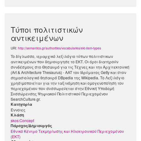
Τύποι πολιτιστικών
αντικειμένων
URI:
http://semantics.gr/authorities/vocabularies/ekt-item-types
To δίγλωσσο, ιεραρχικό λεξιλόγιο τύπων πολιτιστικων
αντικειμένων που δημιουργησε το ΕΚΤ. Οι όροι διατηρούν
συνδέσμους στο Θησαυρό για τις Τέχνες και την Αρχιτεκτονική
(Art & Architecture Thesaurus) - AAT του Ιδρύματος Getty και στον
σημασιολογικό θησαυρό DBpedia της Wikipedia. Το Λεξιλόγιο
χρησιμοποιείται για την ταξινόμηση και ομογενοποίηση του
περιεχομένου που συσσωρεύεται στην Εθνική Υποδομή
Συσσώρευσης Ψηφιακού Πολιτιστικού Περιεχομένου
SearchCulture.gr.
Κατηγορία
Έννοιες
Kλάση
skos:Concept
Πάροχος/Δημιουργός
Εθνικό Κέντρο Τεκμηρίωσης και Ηλεκτρονικού Περιεχομένου
(ΕΚΤ)