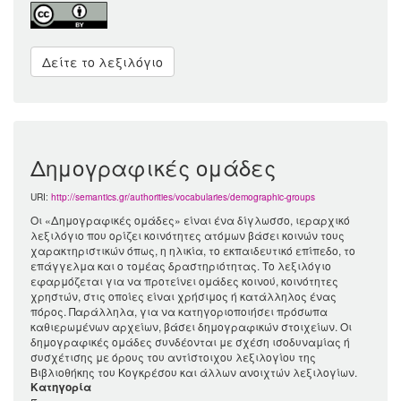
Δείτε το λεξιλόγιο
Δημογραφικές ομάδες
URI:
http://semantics.gr/authorities/vocabularies/demographic-groups
Οι «Δημογραφικές ομάδες» είναι ένα δίγλωσσο, ιεραρχικό
λεξιλόγιο που ορίζει κοινότητες ατόμων βάσει κοινών τους
χαρακτηριστικών όπως, η ηλικία, το εκπαιδευτικό επίπεδο, το
επάγγελμα και ο τομέας δραστηριότητας. Το λεξιλόγιο
εφαρμόζεται για να προτείνει ομάδες κοινού, κοινότητες
χρηστών, στις οποίες είναι χρήσιμος ή κατάλληλος ένας
πόρος. Παράλληλα, για να κατηγοριοποιήσει πρόσωπα
καθιερωμένων αρχείων, βάσει δημογραφικών στοιχείων. Οι
δημογραφικές ομάδες συνδέονται με σχέση ισοδυναμίας ή
συσχέτισης με όρους του αντίστοιχου λεξιλογίου της
Βιβλιοθήκης του Κογκρέσου και άλλων ανοιχτών λεξιλογίων.
Κατηγορία