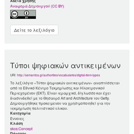
Άδεια χρήσης
Αναφορά Δημιουργού (CC BY)
Δείτε το λεξιλόγιο
Τύποι ψηφιακών αντικειμένων
URI:
http://semantics.gr/authorities/vocabularies/digital-item-types
Το λεξιλόγιο «Τύποι ψηφιακών αντικειμένων» αναπτύσσεται
από το Εθνικό Κέντρο Τεκμηρίωσης και Ηλεκτρονικού
Περιεχομένου (ΕΚΤ). Είναι ιεραρχικό, δίγλωσσο και έχει
διασυνδεθεί με το Θησαυρό Art and Architecture του Getty.
Δημιουργήθηκε προκειμενου να χρησιμοποιηθεί για την
τεκμηρίωση πολιτιστικού υλικου.
Κατηγορία
Έννοιες
Kλάση
skos:Concept
Πάροχος