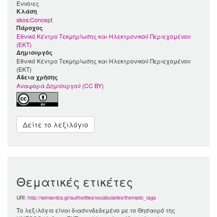
Έννοιες
Kλάση
skos:Concept
Πάροχος
Εθνικό Κέντρο Τεκμηρίωσης και Ηλεκτρονικού Περιεχομένου
(ΕΚΤ)
Δημιουργός
Εθνικό Κέντρο Τεκμηρίωσης και Ηλεκτρονικού Περιεχομένου
(ΕΚΤ)
Άδεια χρήσης
Αναφορά Δημιουργού (CC BY)
Δείτε το λεξιλόγιο
Θεματικές ετικέτες
URI:
http://semantics.gr/authorities/vocabularies/thematic_tags
Το λεξιλόγιο είναι διασυνδεδεμένο με το Θησαυρό της