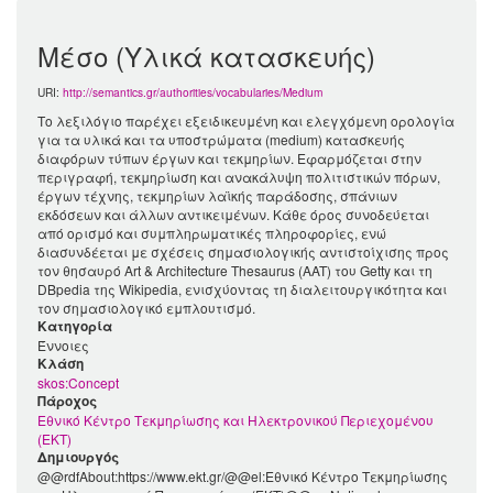
Μέσο (Υλικά κατασκευής)
URI:
http://semantics.gr/authorities/vocabularies/Medium
Το λεξιλόγιο παρέχει εξειδικευμένη και ελεγχόμενη ορολογία
για τα υλικά και τα υποστρώματα (medium) κατασκευής
διαφόρων τύπων έργων και τεκμηρίων. Εφαρμόζεται στην
περιγραφή, τεκμηρίωση και ανακάλυψη πολιτιστικών πόρων,
έργων τέχνης, τεκμηρίων λαϊκής παράδοσης, σπάνιων
εκδόσεων και άλλων αντικειμένων. Κάθε όρος συνοδεύεται
από ορισμό και συμπληρωματικές πληροφορίες, ενώ
διασυνδέεται με σχέσεις σημασιολογικής αντιστοίχισης προς
τον θησαυρό Art & Architecture Thesaurus (AAT) του Getty και τη
DBpedia της Wikipedia, ενισχύοντας τη διαλειτουργικότητα και
τον σημασιολογικό εμπλουτισμό.
Κατηγορία
Έννοιες
Kλάση
skos:Concept
Πάροχος
Εθνικό Κέντρο Τεκμηρίωσης και Ηλεκτρονικού Περιεχομένου
(ΕΚΤ)
Δημιουργός
@@rdfAbout:https://www.ekt.gr/@@el:Εθνικό Κέντρο Τεκμηρίωσης