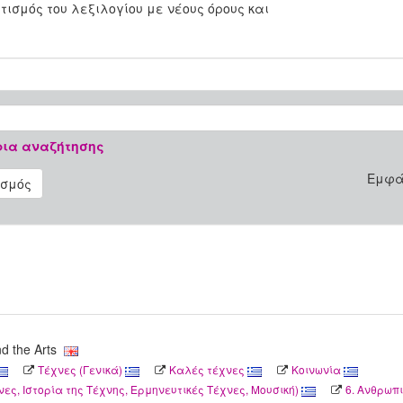
ισμός του λεξιλογίου με νέους όρους και
ρια αναζήτησης
Εμφά
ισμός
nd the Arts
Τέχνες (Γενικά)
Καλές τέχνες
Κοινωνία
νες, Ιστορία της Τέχνης, Ερμηνευτικές Τέχνες, Μουσική)
6. Ανθρωπι