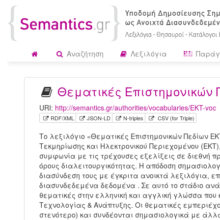
Αναζήτηση
Λεξιλόγια
Παράγ
Θεματικές Επιστημονικών 
URI:
http://semantics.gr/authorities/vocabularies/EKT-voc
RDF/XML
JSON-LD
N-triples
CSV (for Triple)
Το λεξιλόγιο «Θεματικές Επιστημονικών Πεδίων ΕΚ
Τεκμηρίωσης και Ηλεκτρονικού Περιεχομένου (ΕΚΤ)
συμφωνία με τις τρέχουσες εξελίξεις σε διεθνή π
όρους διαλειτουργικότητας. Η απόδοση σημασιολογ
διασύνδεση τους με έγκριτα ανοικτά λεξιλόγια, επ
διασυνδεδεμένα δεδομένα . Σε αυτό το στάδιο ανά
θεματικές στην ελληνική και αγγλική γλώσσα που 
Τεχνολογίας & Ανάπτυξης. Οι θεματικές εμπεριέχο
στενότερο) και συνδέονται σημασιολογικά με άλλ