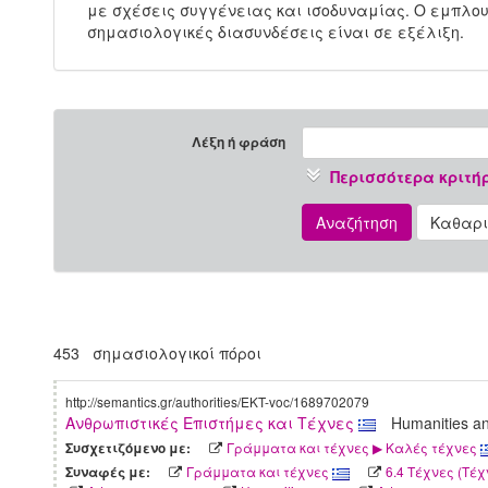
με σχέσεις συγγένειας και ισοδυναμίας. Ο εμπλουτ
σημασιολογικές διασυνδέσεις είναι σε εξέλιξη.
Λέξη ή φράση
Περισσότερα κριτή
Αναζήτηση
Καθαρ
453 σημασιολογικοί πόροι
http://semantics.gr/authorities/EKT-voc/1689702079
Ανθρωπιστικές Επιστήμες και Τέχνες
Humanities a
Γράμματα και τέχνες ▶ Καλές τέχνες
Συσχετιζόμενο με:
Γράμματα και τέχνες
6.4 Τέχνες (Τέχ
Συναφές με: