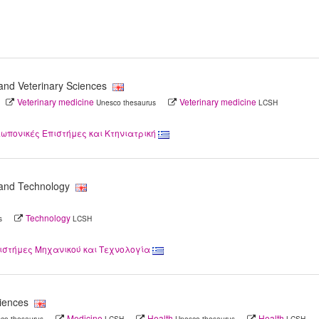
l and Veterinary Sciences
Veterinary medicine
Veterinary medicine
Unesco thesaurus
LCSH
ωπονικές Επιστήμες και Κτηνιατρική
 and Technology
Technology
s
LCSH
πιστήμες Mηχανικού και Τεχνολογία
ciences
Medicine
Health
Health
co thesaurus
LCSH
Unesco thesaurus
LCSH