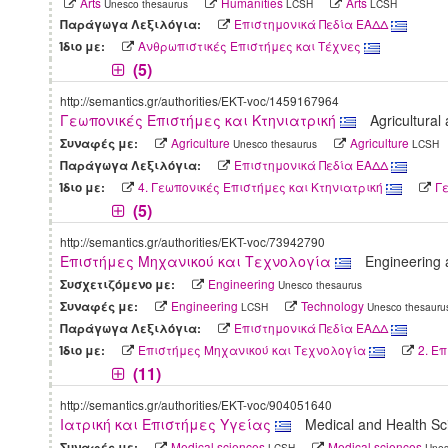
Arts
Humanities
Arts
Unesco thesaurus
LCSH
LCSH
Επιστημονικά Πεδία ΕΑΔΔ
Παράγωγα Λεξιλόγια:
Ανθρωπιστικές Επιστήμες και Τέχνες
Ίδιο με:
(5)
http://semantics.gr/authorities/EKT-voc/1459167964
Γεωπονικές Επιστήμες και Κτηνιατρική
Agricultura
Agriculture
Agriculture
Συναφές με:
Unesco thesaurus
LCSH
Επιστημονικά Πεδία ΕΑΔΔ
Παράγωγα Λεξιλόγια:
4. Γεωπονικές Επιστήμες και Κτηνιατρική
Γε
Ίδιο με:
(5)
http://semantics.gr/authorities/EKT-voc/73942790
Επιστήμες Μηχανικού και Τεχνολογία
Engineering
Engineering
Συσχετιζόμενο με:
Unesco thesaurus
Engineering
Technology
Συναφές με:
LCSH
Unesco thesauru
Επιστημονικά Πεδία ΕΑΔΔ
Παράγωγα Λεξιλόγια:
Επιστήμες Μηχανικού και Τεχνολογία
2. Ε
Ίδιο με:
(11)
http://semantics.gr/authorities/EKT-voc/904051640
Ιατρική και Επιστήμες Υγείας
Medical and Health S
Medical sciences
Medical sciences
Συναφές με:
LCSH
Unes