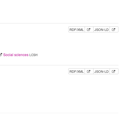
RDF/XML
JSON-LD
Social sciences
LCSH
RDF/XML
JSON-LD