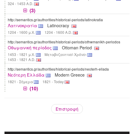
324 - 1453 A.D.
(3)
http://semantics.gr/authorities/historical-periods/latinokratia
Λατινοκρατία
Latinocracy
1204 - 1600 μ.Χ.
1204 - 1600 A.D.
http://semantics.gr/authorities/historical-periods/othwmanikh-periodos
Οθωμανική περίοδος
Ottoman Period
1453 - 1821 μ.Χ.
Μεταβυζαντινοί Χρόνοι
1453 - 1821 A.D.
http://semantics.gr/authorities/historical-periods/neoterh-ellada
Νεότερη Ελλάδα
Modern Greece
1821 - Σήμερα
1821 - Today
(10)
Επιστροφή