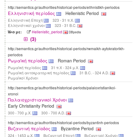
http://semantics.gr/authorities/historical-periods/ellhnistikh-periodos
Ελληνιστική περίοδος
Hellenistic Period
Ελληνιστική Εποχή
323 - 31 π.Χ.
Ελληνιστικοί χρόνοι
323 - 31 B.C.
Hellenistic_period
Ίδιο με:
DBpedia
(3)
http://semantics.gr/authorities/historical-periods/rwmaikh-aytokratorikh-
periodos
Ρωμαϊκή περίοδος
Roman Period
Ρωμαϊκή περίοδος
31 π.Χ - 324 μ.Χ.
Ρωμαϊκή αυτοκρατορική περίοδος
31 B.C. - 324 A.D.
Ρωμαϊκοί Χρόνοι
http://semantics.gr/authorities/historical-periods/palaioxristianikoi-
xronoi
Παλαιοχριστιανικοί Χρόνοι
Εarly Christianity Period
300 - 700 μ.Χ.
300 - 700 A.D.
http://semantics.gr/authorities/historical-periods/byzantinh-periodos
Βυζαντινή περίοδος
Byzantine Period
324 - 1453 μ.Χ.
Βυζαντινή Εποχή
Βυζαντινοί Χρόνοι