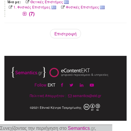
Θετικές Επιστήμες
Ίδιο με:
1. Φυσικές Επιστήμες
Φυσικές Επιστήμες
(7)
Επιστροφή
Follow
EKT
Πολιτική Απορρήτου
|
semantics@ekt.gr
©2021 Εθνικό Κέντρο Τεκμηρίωσης
Συνεχίζοντας την περιήγηση στο
Semantics
.gr
,