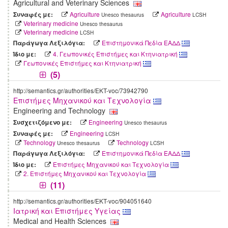
Agricultural and Veterinary Sciences
Agriculture
Agriculture
Συναφές με:
Unesco thesaurus
LCSH
Veterinary medicine
Unesco thesaurus
Veterinary medicine
LCSH
Επιστημονικά Πεδία ΕΑΔΔ
Παράγωγα Λεξιλόγια:
4. Γεωπονικές Επιστήμες και Κτηνιατρική
Ίδιο με:
Γεωπονικές Επιστήμες και Κτηνιατρική
(5)
http://semantics.gr/authorities/EKT-voc/73942790
Επιστήμες Μηχανικού και Τεχνολογία
Engineering and Technology
Engineering
Συσχετιζόμενο με:
Unesco thesaurus
Engineering
Συναφές με:
LCSH
Technology
Technology
Unesco thesaurus
LCSH
Επιστημονικά Πεδία ΕΑΔΔ
Παράγωγα Λεξιλόγια:
Επιστήμες Μηχανικού και Τεχνολογία
Ίδιο με:
2. Επιστήμες Mηχανικού και Τεχνολογία
(11)
http://semantics.gr/authorities/EKT-voc/904051640
Ιατρική και Επιστήμες Υγείας
Medical and Health Sciences