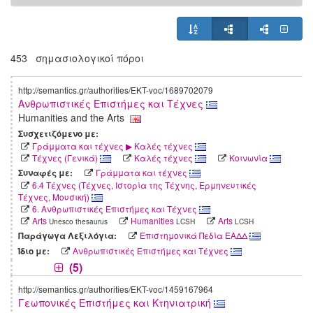
453 σημασιολογικοί πόροι
http://semantics.gr/authorities/EKT-voc/1689702079
Ανθρωπιστικές Επιστήμες και Τέχνες
Humanities and the Arts
Συσχετιζόμενο με:
Γράμματα και τέχνες ▶ Καλές τέχνες
Τέχνες (Γενικά)
Καλές τέχνες
Κοινωνία
Γράμματα και τέχνες
Συναφές με:
6.4 Τέχνες (Τέχνες, Ιστορία της Τέχνης, Ερμηνευτικές
Τέχνες, Μουσική)
6. Ανθρωπιστικές Επιστήμες και Τέχνες
Arts
Humanities
Arts
Unesco thesaurus
LCSH
LCSH
Επιστημονικά Πεδία ΕΑΔΔ
Παράγωγα Λεξιλόγια:
Ανθρωπιστικές Επιστήμες και Τέχνες
Ίδιο με:
(5)
http://semantics.gr/authorities/EKT-voc/1459167964
Γεωπονικές Επιστήμες και Κτηνιατρική