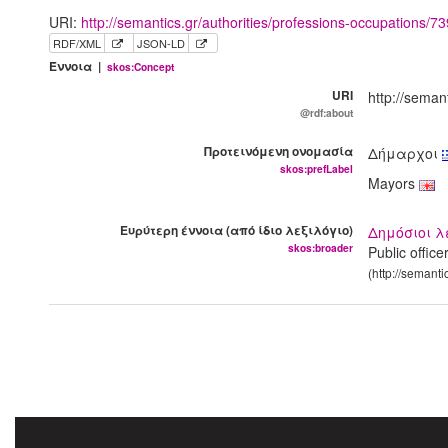
URI:
http://semantics.gr/authorities/professions-occupations/
RDF/XML
JSON-LD
Έννοια |
skos:Concept
URI
http://seman
@rdf:about
Προτεινόμενη ονομασία
Δήμαρχοι
skos:prefLabel
Mayors
Ευρύτερη έννοια (από ίδιο λεξιλόγιο)
Δημόσιοι λ
skos:broader
Public office
(http://semant