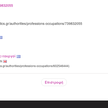
739832055
tics.gr/authorities/professions-occupations/739832055
ειτουργοί
rs
ics.gr/authorities/professions-occupations/602546444)
Επιστροφή