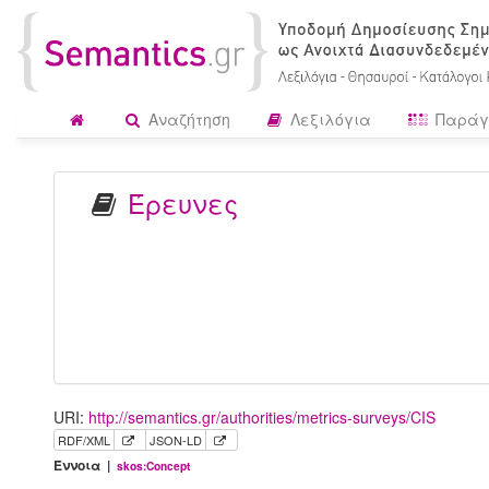
Αναζήτηση
Λεξιλόγια
Παράγ
Έρευνες
URI:
http://semantics.gr/authorities/metrics-surveys/CIS
RDF/XML
JSON-LD
Έννοια |
skos:Concept