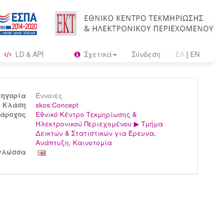
LD & API
Σχετικά
Σύνδεση
ΕΛ
|
EN
τηγορία
Έννοιες
Kλάση
skos:Concept
άροχος
Εθνικό Κέντρο Τεκμηρίωσης &
Ηλεκτρονικού Περιεχομένου ▶ Τμήμα
Δεικτών & Στατιστικών για Έρευνα,
Ανάπτυξη, Καινοτομία
γλώσσα