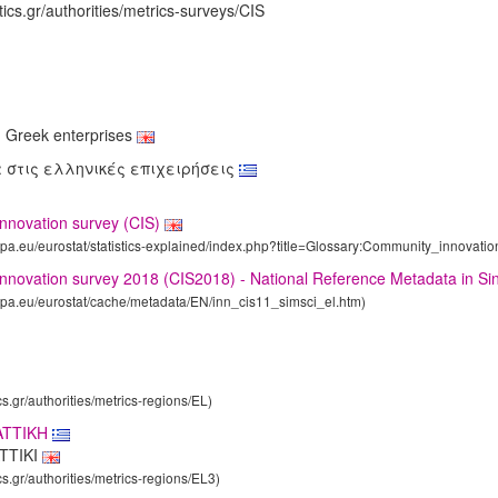
tics.gr/authorities/metrics-surveys/CIS
n Greek enterprises
 στις ελληνικές επιχειρήσεις
nnovation survey (CIS)
ropa.eu/eurostat/statistics-explained/index.php?title=Glossary:Community_innovati
novation survey 2018 (CIS2018) - National Reference Metadata in Sin
ropa.eu/eurostat/cache/metadata/EN/inn_cis11_simsci_el.htm)
cs.gr/authorities/metrics-regions/EL)
ATTIKΗ
TTIKI
cs.gr/authorities/metrics-regions/EL3)