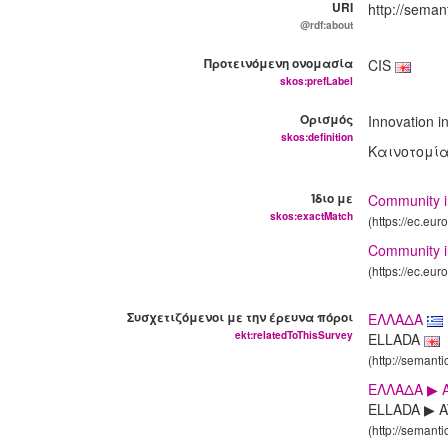
URI
http://seman
@rdf:about
Προτεινόμενη ονομασία
CIS
skos:prefLabel
Ορισμός
Innovation i
skos:definition
Καινοτομία
Ίδιο με
Community i
skos:exactMatch
(https://ec.eu
Community in
(https://ec.eu
Συσχετιζόμενοι με την έρευνα πόροι
ΕΛΛΑΔΑ
ekt:relatedToThisSurvey
ELLADA
(http://semanti
ΕΛΛΑΔΑ ▶ 
ELLADA ▶ A
(http://semanti