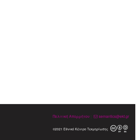
Πολιτική Απορρήτου
|
semantics@ekt.gr
©2021 Εθνικό Κέντρο Τεκμηρίωσης