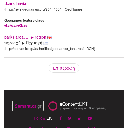
Scandinavia
(https://sws.geonames.org/2614165/)
GeoNames
Geonames feature class
ekt:featureClass
parks,area, ... ▶ region
περιοχή ▶ Περιοχή
(http://semantics.gr/authorities/geonames_features/L.RGN)
Επιστροφή
Follow
EKT