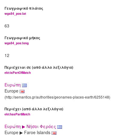
Γεωγραφικό πλάτος
wgs84_pos:lat
63
Γεωγραφικό μήκος
wgs84_pos:long
12
Περιέχεται σε (από άλλο λεξιλόγιο)
ekt:isPartOfMatch
Ευρώπη
Europe
(http://semantics.gr/authorities/geonames-places-earth/6255148)
Περιέχει (από άλλο λεξιλόγιο)
ekt:hasPartMatch
Ευρώπη ▶ Νήσοι Φερόες
Europe ▶ Faroe Islands