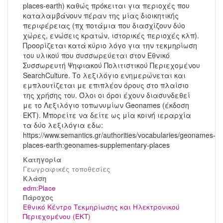
places-earth) καθώς πρόκειται για περιοχές που
καταλαμβάνουν πέραν της μίας διοικητικής
περιφέρειας (πχ ποτάμια που διασχίζουν δύο
χώρες, ενώσεις κρατών, ιστορικές περιοχές κλπ).
Προορίζεται κατά κύριο λόγο για την τεκμηρίωση
του υλικού που συσσωρεύεται στον Εθνικό
Συσσωρευτή Ψηφιακού Πολιτιστικού Περιεχομένου
SearchCulture. Το λεξιλόγιο ενημερώνεται και
εμπλουτίζεται με επιπλέον όρους στο πλαίσιο
της χρήσης του. Όλοι οι όροι έχουν διασυνδεθεί
με το Λεξιλόγιο τοπωνυμίων Geonames (έκδοση
ΕΚΤ). Μπορείτε να δείτε ως μία κοινή ιεραρχία
τα δύο λεξιλόγια εδω:
https://www.semantics.gr/authorities/vocabularies/geonames-
places-earth:geonames-supplementary-places
Κατηγορία
Γεωγραφικές τοποθεσίες
Kλάση
edm:Place
Πάροχος
Εθνικό Κέντρο Τεκμηρίωσης και Ηλεκτρονικού
Περιεχομένου (ΕΚΤ)