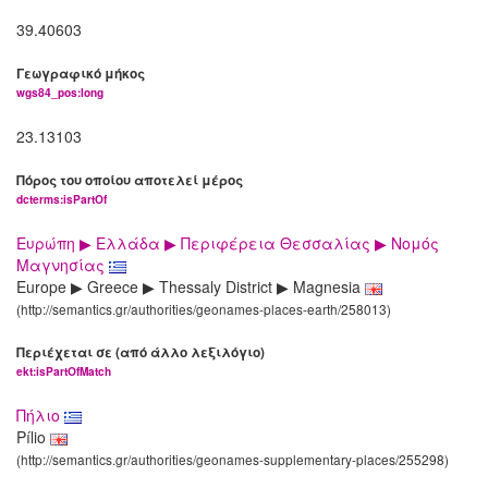
39.40603
Γεωγραφικό μήκος
wgs84_pos:long
23.13103
Πόρος του οποίου αποτελεί μέρος
dcterms:isPartOf
Ευρώπη ▶ Ελλάδα ▶ Περιφέρεια Θεσσαλίας ▶ Νομός
Μαγνησίας
Europe ▶ Greece ▶ Thessaly District ▶ Magnesia
(http://semantics.gr/authorities/geonames-places-earth/258013)
Περιέχεται σε (από άλλο λεξιλόγιο)
ekt:isPartOfMatch
Πήλιο
Pílio
(http://semantics.gr/authorities/geonames-supplementary-places/255298)