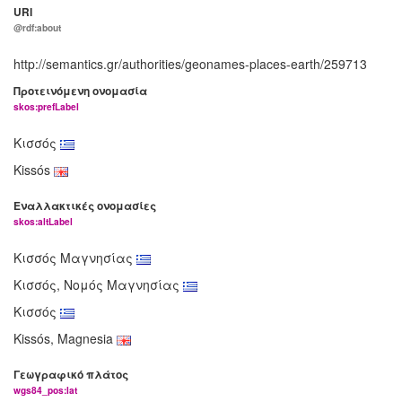
URI
@rdf:about
http://semantics.gr/authorities/geonames-places-earth/259713
Προτεινόμενη ονομασία
skos:prefLabel
Κισσός
Kissós
Εναλλακτικές ονομασίες
skos:altLabel
Κισσός Μαγνησίας
Κισσός, Νομός Μαγνησίας
Κισσός
Kissós, Magnesia
Γεωγραφικό πλάτος
wgs84_pos:lat