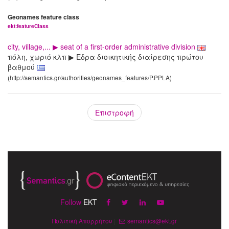
Geonames feature class
ekt:featureClass
city, village,... ▶ seat of a first-order administrative division
πόλη, χωριό κλπ ▶ Εδρα διοικητικής διαίρεσης πρώτου
βαθμού
(http://semantics.gr/authorities/geonames_features/P.PPLA)
Επιστροφή
Follow
EKT
Πολιτική Απορρήτου
|
semantics@ekt.gr