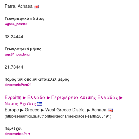
Patra, Achaea
Γεωγραφικό πλάτος
wgs84_pos:lat
38.24444
Γεωγραφικό μήκος
wgs84_pos:long
21.73444
Πόρος του οποίου αποτελεί μέρος
dcterms:isPartOf
Ευρώπη ▶ Ελλάδα ▶ Περιφέρεια Δυτικής Ελλάδας ▶
Νομός Αχαΐας
Europe ▶ Greece ▶ West Greece District ▶ Achaea
(http://semantics.gr/authorities/geonames-places-earth/265491)
Περιέχει
dcterms:hasPart