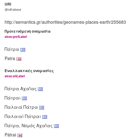
URI
@rdf:about
http://semantics.gr/authorities/geonames-places-earth/255683
Προτεινόμενη ονομασία
skos:prefLabel
Πάτρα
Patra
Εναλλακτικές ονομασίες
skos:altLabel
Πάτρα Αχαΐας
Πάτραι
Παλαιά Πάτρα
Παλαιαί Πάτραι
Πάτρα, Νομός Αχαΐας
Pátrai