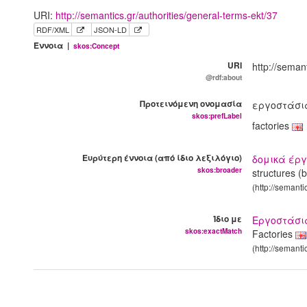
URI:
http://semantics.gr/authorities/general-terms-ekt/37
RDF/XML
JSON-LD
Έννοια |
skos:Concept
URI
http://seman
@rdf:about
Προτεινόμενη ονομασία
εργοστάσ
skos:prefLabel
factories
Ευρύτερη έννοια (από ίδιο λεξιλόγιο)
δομικά έργ
skos:broader
structures (b
(http://semanti
Ίδιο με
Εργοστάσ
skos:exactMatch
Factories
(http://semant