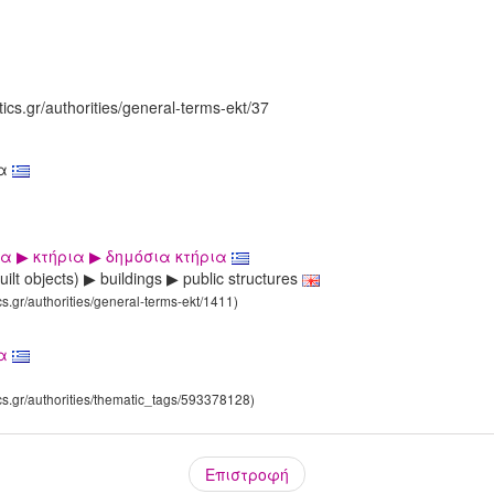
tics.gr/authorities/general-terms-ekt/37
ια
α ▶ κτήρια ▶ δημόσια κτήρια
uilt objects) ▶ buildings ▶ public structures
cs.gr/authorities/general-terms-ekt/1411)
ια
ics.gr/authorities/thematic_tags/593378128)
Επιστροφή