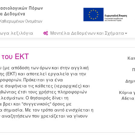
ωγα λεξιλόγια
Μοντέλα Δεδομένων και Σχήματα
του ΕΚΤ
Κα
 (με απόδοση των όρων και στην αγγλική
Π
ης (ΕΚΤ) και αποτελεί εργαλείο για την
ηροφοριών. Πρόκειται για ένα
Δημ
 σαφήνεια τις κάθετες (ιεραρχικές) και
οηθώντας έτσι τους χρήστες πληροφοριών
Κύρια 
λεσμάτων. Ο θησαυρός δίνει τη
Άδεια
 βρει και "συγγενικούς" όρους με
δια σημασία. Με τον τρόπο αυτό ενισχύεται η
ν αναζητήσεων που χρειάζεται να γίνουν