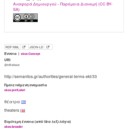
Αναφορά Δημιουργού - Παρόμοια Διανομή (CC BY-
SA)
RDF/XML
JSON-LD
Έννοια |
skos:Concept
URI
@rdf:about
http://semantics.gr/authorities/general-terms-ekt/33
Προτεινόμενη ονομασία
skos:prefLabel
θέατρα
theaters
Ευρύτερη έννοια (από ίδιο λεξιλόγιο)
skos:broader