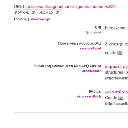
URI:
http://semantics.gr/authorities/general-terms-ekt/25
RDF/XML
JSON-LD
Έννοια |
skos:Concept
URI
http://seman
@rdf:about
Προτεινόμενη ονομασία
δικαστήρι
skos:prefLabel
courts
Ευρύτερη έννοια (από ίδιο λεξιλόγιο)
δομικά έργ
skos:broader
structures (b
(http://semanti
Ίδιο με
Δικαστήρι
skos:exactMatch
Courts
(http://semant