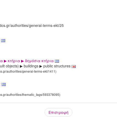
tics.gr/authorities/general-terms-ekt/25
α
α ▶ κτήρια ▶ δημόσια κτήρια
uilt objects) ▶ buildings ▶ public structures
cs.gr/authorities/general-terms-ekt/1411)
α
ics.gr/authorities/thematic_tags/593378095)
Επιστροφή