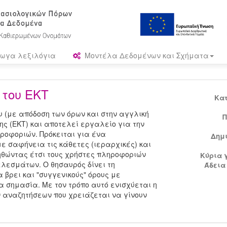
ωγα λεξιλόγια
Μοντέλα Δεδομένων και Σχήματα
του ΕΚΤ
Κα
 (με απόδοση των όρων και στην αγγλική
Π
ης (ΕΚΤ) και αποτελεί εργαλείο για την
ηροφοριών. Πρόκειται για ένα
Δημ
 σαφήνεια τις κάθετες (ιεραρχικές) και
οηθώντας έτσι τους χρήστες πληροφοριών
Κύρια 
λεσμάτων. Ο θησαυρός δίνει τη
Άδεια
 βρει και "συγγενικούς" όρους με
δια σημασία. Με τον τρόπο αυτό ενισχύεται η
ν αναζητήσεων που χρειάζεται να γίνουν