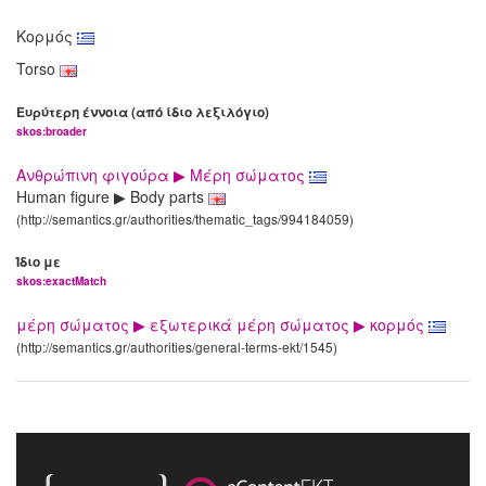
Κορμός
Torso
Ευρύτερη έννοια (από ίδιο λεξιλόγιο)
skos:broader
Ανθρώπινη φιγούρα ▶ Μέρη σώματος
Human figure ▶ Body parts
(http://semantics.gr/authorities/thematic_tags/994184059)
Ίδιο με
skos:exactMatch
μέρη σώματος ▶ εξωτερικά μέρη σώματος ▶ κορμός
(http://semantics.gr/authorities/general-terms-ekt/1545)