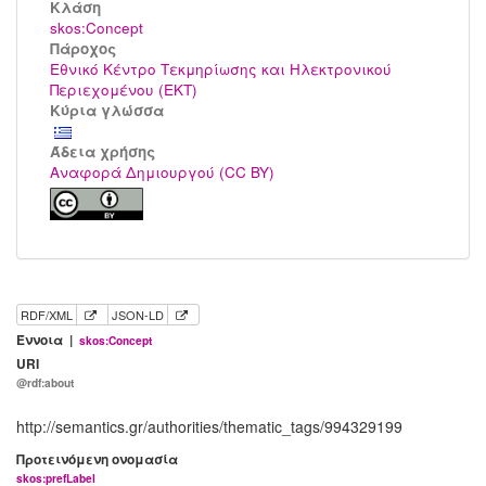
Kλάση
skos:Concept
Πάροχος
Εθνικό Κέντρο Τεκμηρίωσης και Ηλεκτρονικού
Περιεχομένου (ΕΚΤ)
Κύρια γλώσσα
Άδεια χρήσης
Αναφορά Δημιουργού (CC BY)
RDF/XML
JSON-LD
Έννοια |
skos:Concept
URI
@rdf:about
http://semantics.gr/authorities/thematic_tags/994329199
Προτεινόμενη ονομασία
skos:prefLabel