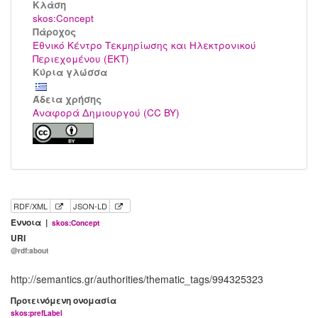
Kλάση
skos:Concept
Πάροχος
Εθνικό Κέντρο Τεκμηρίωσης και Ηλεκτρονικού
Περιεχομένου (ΕΚΤ)
Κύρια γλώσσα
Άδεια χρήσης
Αναφορά Δημιουργού (CC BY)
RDF/XML
JSON-LD
Έννοια |
skos:Concept
URI
@rdf:about
http://semantics.gr/authorities/thematic_tags/994325323
Προτεινόμενη ονομασία
skos:prefLabel