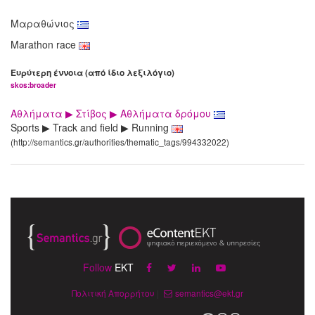
Μαραθώνιος
Marathon race
Ευρύτερη έννοια (από ίδιο λεξιλόγιο)
skos:broader
Αθλήματα ▶ Στίβος ▶ Αθλήματα δρόμου
Sports ▶ Track and field ▶ Running
(http://semantics.gr/authorities/thematic_tags/994332022)
Follow
EKT
Πολιτική Απορρήτου
|
semantics@ekt.gr