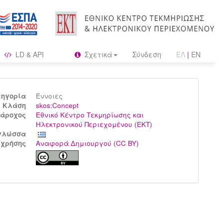
LD & API
Σχετικά
Σύνδεση
ΕΛ
|
EN
τηγορία
Έννοιες
Kλάση
skos:Concept
άροχος
Εθνικό Κέντρο Τεκμηρίωσης και
Ηλεκτρονικού Περιεχομένου (ΕΚΤ)
γλώσσα
 χρήσης
Αναφορά Δημιουργού (CC BY)