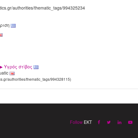
tics.gr/authorities/thematic_tags/994325234
ριση
▶ Υγρός στίβος
uatic
ics.gr/authorities/thematic_tags/994328115)
Follow
EKT