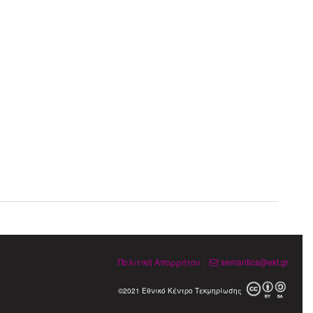
Πολιτική Απορρήτου
|
semantics@ekt.gr
©2021 Εθνικό Κέντρο Τεκμηρίωσης