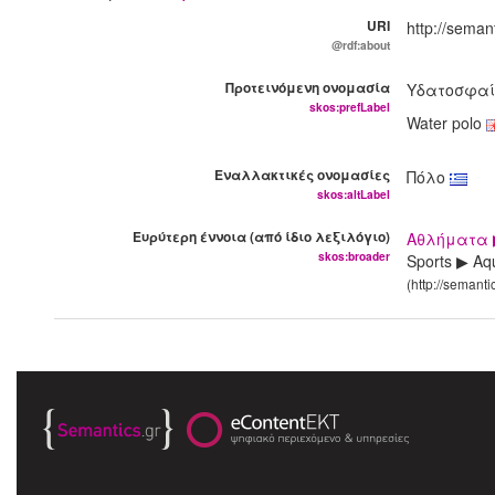
URI
http://seman
@rdf:about
Προτεινόμενη ονομασία
Υδατοσφαί
skos:prefLabel
Water polo
Εναλλακτικές ονομασίες
Πόλο
skos:altLabel
Ευρύτερη έννοια (από ίδιο λεξιλόγιο)
Αθλήματα 
skos:broader
Sports ▶ Aq
(http://semant