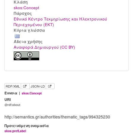
Kλάση
skos:Concept
Πάροχος
Εθνικό Κέντρο Τεκμηρίωσης και Ηλεκτρονικού
Περιεχομένου (ΕΚΤ)
Κύρια γλώσσα
Άδεια χρήσης
Αναφορά Δημιουργού (CC BY)
RDF/XML
JSON-LD
Έννοια |
skos:Concept
URI
@rdf:about
http://semantics.gr/authorities/thematic_tags/994325230
Προτεινόμενη ονομασία
skos:prefLabel