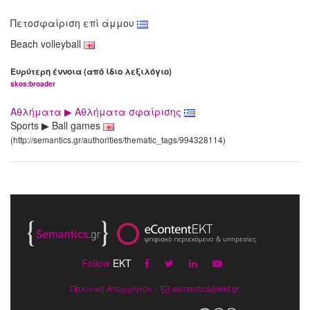
Πετοσφαίριση επί άμμου
Beach volleyball
Ευρύτερη έννοια (από ίδιο λεξιλόγιο)
skos:broader
Αθλήματα ▶ Αθλήματα σφαίρισης
Sports ▶ Ball games
(http://semantics.gr/authorities/thematic_tags/994328114)
Follow
EKT
Πολιτική Απορρήτου
|
semantics@ekt.gr