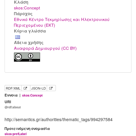
Kλάση
skos:Concept
Πάροχος
Εθνικό Κέντρο Τεκμηρίωσης και Ηλεκτρονικού
Περιεχομένου (ΕΚΤ)
Κύρια γλώσσα
Άδεια χρήσης
Αναφορά Δημιουργού (CC BY)
RDF/XML
JSON-LD
Έννοια |
skos:Concept
URI
@rdf:about
http://semantics.gr/authorities/thematic_tags/994297584
Προτεινόμενη ονομασία
skos:prefLabel