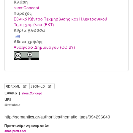
Kλάση
skos:Concept
Πάροχος
Εθνικό Κέντρο Τεκμηρίωσης και Ηλεκτρονικού
Περιεχομένου (ΕΚΤ)
Κύρια γλώσσα
Άδεια χρήσης
Αναφορά Δημιουργού (CC BY)
RDF/XML
JSON-LD
Έννοια |
skos:Concept
URI
@rdf:about
http://semantics.gr/authorities/thematic_tags/994296649
Προτεινόμενη ονομασία
skos:prefLabel