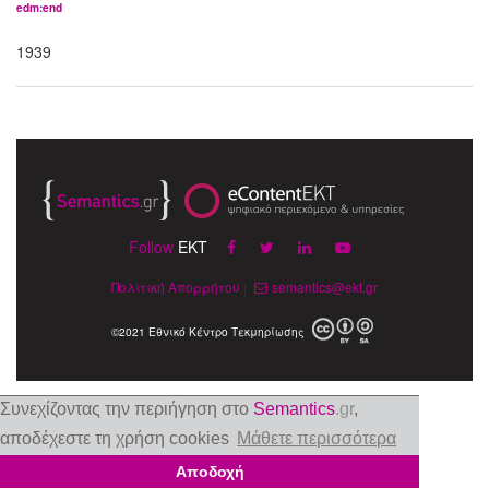
edm:end
1939
Follow
EKT
Πολιτική Απορρήτου
|
semantics@ekt.gr
©2021 Εθνικό Κέντρο Τεκμηρίωσης
Συνεχίζοντας την περιήγηση στο
Semantics
.gr
,
αποδέχεστε τη χρήση cookies
Μάθετε περισσότερα
Αποδοχή