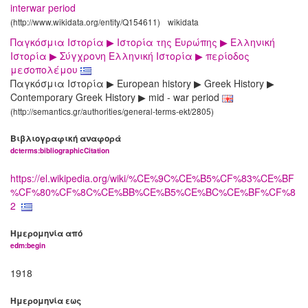
interwar period
(http://www.wikidata.org/entity/Q154611)
wikidata
Παγκόσμια Ιστορία ▶ Ιστορία της Ευρώπης ▶ Ελληνική
Ιστορία ▶ Σύγχρονη Ελληνική Ιστορία ▶ περίοδος
μεσοπολέμου
Παγκόσμια Ιστορία ▶ European history ▶ Greek History ▶
Contemporary Greek History ▶ mid - war period
(http://semantics.gr/authorities/general-terms-ekt/2805)
Βιβλιογραφική αναφορά
dcterms:bibliographicCitation
https://el.wikipedia.org/wiki/%CE%9C%CE%B5%CF%83%CE%BF
%CF%80%CF%8C%CE%BB%CE%B5%CE%BC%CE%BF%CF%8
2
Ημερομηνία από
edm:begin
1918
Ημερομηνία εως