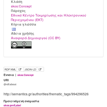
Kλάση
skos:Concept
Πάροχος
Εθνικό Κέντρο Τεκμηρίωσης και Ηλεκτρονικού
Περιεχομένου (ΕΚΤ)
Κύρια γλώσσα
Άδεια χρήσης
Αναφορά Δημιουργού (CC BY)
RDF/XML
JSON-LD
Έννοια |
skos:Concept
URI
@rdf:about
http://semantics.gr/authorities/thematic_tags/994296526
Προτεινόμενη ονομασία
skos:prefLabel