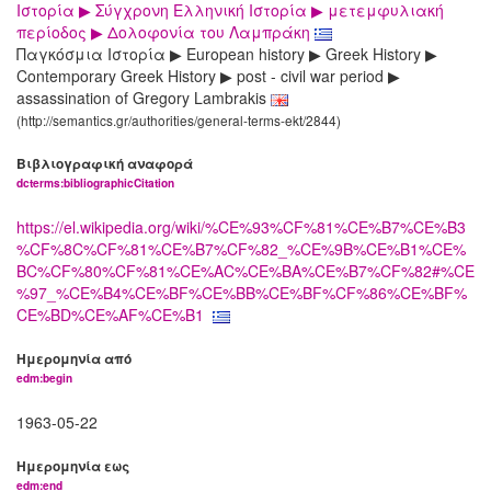
Ιστορία ▶ Σύγχρονη Ελληνική Ιστορία ▶ μετεμφυλιακή
περίοδος ▶ Δολοφονία του Λαμπράκη
Παγκόσμια Ιστορία ▶ European history ▶ Greek History ▶
Contemporary Greek History ▶ post - civil war period ▶
assassination of Gregory Lambrakis
(http://semantics.gr/authorities/general-terms-ekt/2844)
Βιβλιογραφική αναφορά
dcterms:bibliographicCitation
https://el.wikipedia.org/wiki/%CE%93%CF%81%CE%B7%CE%B3
%CF%8C%CF%81%CE%B7%CF%82_%CE%9B%CE%B1%CE%
BC%CF%80%CF%81%CE%AC%CE%BA%CE%B7%CF%82#%CE
%97_%CE%B4%CE%BF%CE%BB%CE%BF%CF%86%CE%BF%
CE%BD%CE%AF%CE%B1
Ημερομηνία από
edm:begin
1963-05-22
Ημερομηνία εως
edm:end