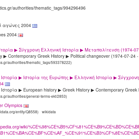
tics.gr/authorities/thematic_tags/994296496
ί αγώνες 2004
mes 2004
στορία ▶ Σύγχρονη Ελληνική Ιστορία ▶ Μεταπολίτευση (1974-07-
ry ▶ Contemporary Greek History ▶ Political changeover (1974-07-24 
ics.gr/authorities/thematic_tags/593378222)
Ιστορία ▶ Ιστορία της Ευρώπης ▶ Ελληνική Ιστορία ▶ Σύγχρον
04
στορία ▶ European history ▶ Greek History ▶ Contemporary Greek H
cs.gr/authorities/general-terms-ekt/2853)
r Olympics
kidata.org/entity/Q8558)
wikidata
l.wikipedia.org/wiki/%CE%98%CE%B5%CF%81%CE%B9%CE%B
B1%CE%BA%CE%BF%CE%AF_%CE%91%CE%B3%CF%8E%CE%BD