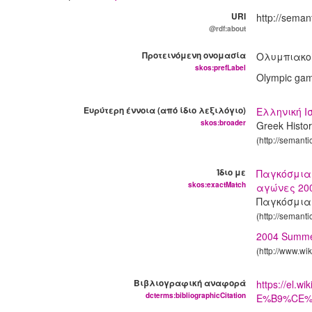
URI
http://seman
@rdf:about
Προτεινόμενη ονομασία
Ολυμπιακο
skos:prefLabel
Olympic ga
Ευρύτερη έννοια (από ίδιο λεξιλόγιο)
Ελληνική Ι
skos:broader
Greek Histo
(http://semant
Ίδιο με
Παγκόσμια 
skos:exactMatch
αγώνες 20
Παγκόσμια Ι
(http://semanti
2004 Summe
(http://www.wi
Βιβλιογραφική αναφορά
https://e
dcterms:bibliographicCitation
E%B9%CE%