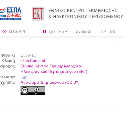
LD & API
Σχετικά
Σύνδεση
ΕΛ
|
EN
τηγορία
Έννοιες
Kλάση
skos:Concept
άροχος
Εθνικό Κέντρο Τεκμηρίωσης και
Ηλεκτρονικού Περιεχομένου (ΕΚΤ)
γλώσσα
 χρήσης
Αναφορά Δημιουργού (CC BY)