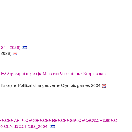
24 - 2026)
- 2026)
η Ελληνική Ιστορία ▶ Μεταπολίτευση ▶ Ολυμπιακοί
istory ▶ Political changeover ▶ Olympic games 2004
D%CE%BF%CE%AF_%CE%9F%CE%BB%CF%85%CE%BC%CF%80%C
%CE%B5%CF%82_2004