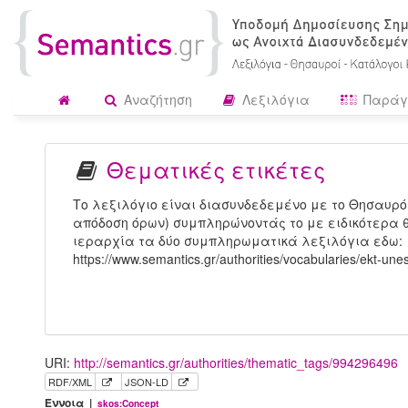
Αναζήτηση
Λεξιλόγια
Παράγ
Θεματικές ετικέτες
Το λεξιλόγιο είναι διασυνδεδεμένο με το Θησαυρό
απόδοση όρων) συμπληρώνοντάς το με ειδικότερα θ
ιεραρχία τα δύο συμπληρωματικά λεξιλόγια εδω:
https://www.semantics.gr/authorities/vocabularies/ekt-une
URI:
http://semantics.gr/authorities/thematic_tags/994296496
RDF/XML
JSON-LD
Έννοια |
skos:Concept