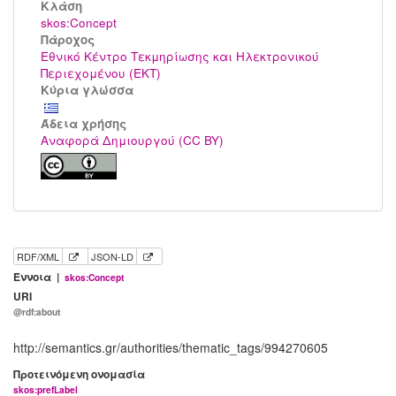
Kλάση
skos:Concept
Πάροχος
Εθνικό Κέντρο Τεκμηρίωσης και Ηλεκτρονικού
Περιεχομένου (ΕΚΤ)
Κύρια γλώσσα
Άδεια χρήσης
Αναφορά Δημιουργού (CC BY)
RDF/XML
JSON-LD
Έννοια |
skos:Concept
URI
@rdf:about
http://semantics.gr/authorities/thematic_tags/994270605
Προτεινόμενη ονομασία
skos:prefLabel