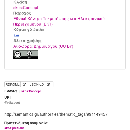
Kλάση
skos:Concept
Πάροχος
Εθνικό Κέντρο Τεκμηρίωσης και Ηλεκτρονικού
Περιεχομένου (ΕΚΤ)
Κύρια γλώσσα
Άδεια χρήσης
Αναφορά Δημιουργού (CC BY)
RDF/XML
JSON-LD
Έννοια |
skos:Concept
URI
@rdf:about
http://semantics.gr/authorities/thematic_tags/994149457
Προτεινόμενη ονομασία
skos:prefLabel