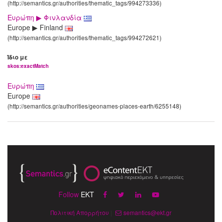
(http://semantics.gr/authorities/thematic_tags/994273336)
Ευρώπη ▶ Φινλανδία
Europe ▶ Finland
(http://semantics.gr/authorities/thematic_tags/994272621)
Ίδιο με
skos:exactMatch
Ευρώπη
Europe
(http://semantics.gr/authorities/geonames-places-earth/6255148)
Follow
EKT
Πολιτική Απορρήτου
|
semantics@ekt.gr