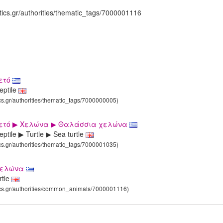
tics.gr/authorities/thematic_tags/7000001116
ετό
eptile
ics.gr/authorities/thematic_tags/7000000005)
ετό ▶ Χελώνα ▶ Θαλάσσια χελώνα
ptile ▶ Turtle ▶ Sea turtle
ics.gr/authorities/thematic_tags/7000001035)
Χελώνα
rtle
tics.gr/authorities/common_animals/7000001116)