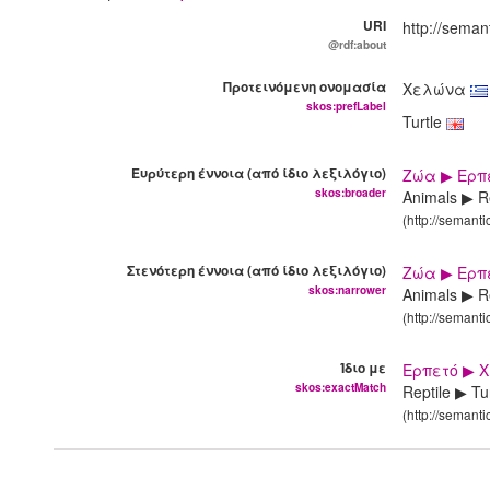
URI
http://seman
@rdf:about
Προτεινόμενη ονομασία
Χελώνα
skos:prefLabel
Turtle
Ευρύτερη έννοια (από ίδιο λεξιλόγιο)
Ζώα ▶ Ερπ
skos:broader
Animals ▶ R
(http://semant
Στενότερη έννοια (από ίδιο λεξιλόγιο)
Ζώα ▶ Ερπ
skos:narrower
Animals ▶ Re
(http://semant
Ίδιο με
Ερπετό ▶ 
skos:exactMatch
Reptile ▶ Tu
(http://seman