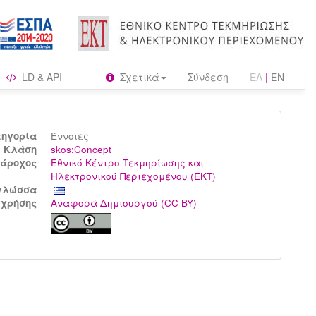
LD & API
Σχετικά
Σύνδεση
ΕΛ
|
EN
τηγορία
Έννοιες
Kλάση
skos:Concept
άροχος
Εθνικό Κέντρο Τεκμηρίωσης και
Ηλεκτρονικού Περιεχομένου (ΕΚΤ)
γλώσσα
 χρήσης
Αναφορά Δημιουργού (CC BY)