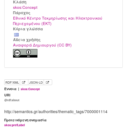
Kλάση
skos:Concept
Πάροχος
Εθνικό Κέντρο Τεκμηρίωσης και Ηλεκτρονικού
Περιεχομένου (ΕΚΤ)
Κύρια γλώσσα
Άδεια χρήσης
Αναφορά Δημιουργού (CC BY)
RDF/XML
JSON-LD
Έννοια |
skos:Concept
URI
@rdf:about
http://semantics.gr/authorities/thematic_tags/7000001114
Προτεινόμενη ονομασία
skos:prefLabel