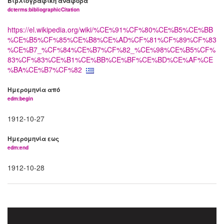
Βιβλιογραφική αναφορά
dcterms:bibliographicCitation
https://el.wikipedia.org/wiki/%CE%91%CF%80%CE%B5%CE%BB
%CE%B5%CF%85%CE%B8%CE%AD%CF%81%CF%89%CF%83
%CE%B7_%CF%84%CE%B7%CF%82_%CE%98%CE%B5%CF%
83%CF%83%CE%B1%CE%BB%CE%BF%CE%BD%CE%AF%CE
%BA%CE%B7%CF%82
Ημερομηνία από
edm:begin
1912-10-27
Ημερομηνία εως
edm:end
1912-10-28