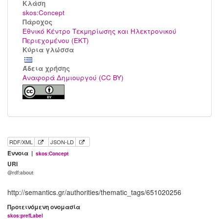
Kλάση
skos:Concept
Πάροχος
Εθνικό Κέντρο Τεκμηρίωσης και Ηλεκτρονικού
Περιεχομένου (ΕΚΤ)
Κύρια γλώσσα
Άδεια χρήσης
Αναφορά Δημιουργού (CC BY)
RDF/XML
JSON-LD
Έννοια |
skos:Concept
URI
@rdf:about
http://semantics.gr/authorities/thematic_tags/651020256
Προτεινόμενη ονομασία
skos:prefLabel