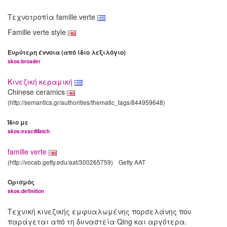
Τεχνοτροπία famille verte
Famille verte style
Ευρύτερη έννοια (από ίδιο λεξιλόγιο)
skos:broader
Κινεζική κεραμική
Chinese ceramics
(http://semantics.gr/authorities/thematic_tags/844959648)
Ίδιο με
skos:exactMatch
famille verte
(http://vocab.getty.edu/aat/300265759)
Getty AAT
Ορισμός
skos:definition
Τεχνική κινεζικής εμφυαλωμένης πορσελάνης που
παράγεται από τη δυναστεία Qing και αργότερα.