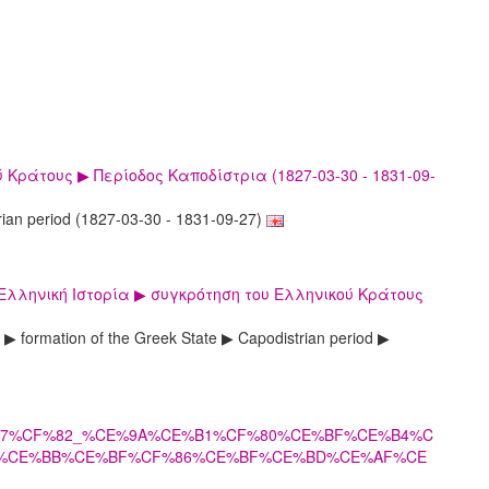
 Κράτους ▶ Περίοδος Καποδίστρια (1827-03-30 - 1831-09-
rian period (1827-03-30 - 1831-09-27)
Ελληνική Ιστορία ▶ συγκρότηση του Ελληνικού Κράτους
 formation of the Greek State ▶ Capodistrian period ▶
D%CE%B7%CF%82_%CE%9A%CE%B1%CF%80%CE%BF%CE%B4%C
F%CE%BB%CE%BF%CF%86%CE%BF%CE%BD%CE%AF%CE