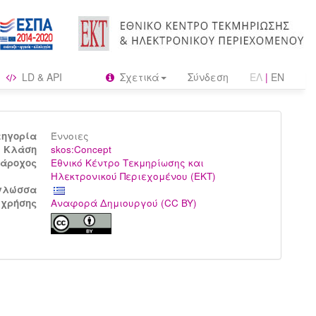
LD & API
Σχετικά
Σύνδεση
ΕΛ
|
EN
τηγορία
Έννοιες
Kλάση
skos:Concept
άροχος
Εθνικό Κέντρο Τεκμηρίωσης και
Ηλεκτρονικού Περιεχομένου (ΕΚΤ)
γλώσσα
 χρήσης
Αναφορά Δημιουργού (CC BY)