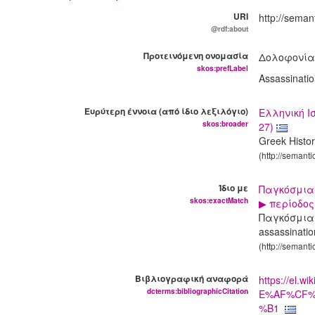
URI
http://seman
@rdf:about
Προτεινόμενη ονομασία
Δολοφονία
skos:prefLabel
Assassinatio
Ευρύτερη έννοια (από ίδιο λεξιλόγιο)
Ελληνική Ι
skos:broader
27)
Greek Histo
(http://semant
Ίδιο με
Παγκόσμια 
skos:exactMatch
▶ περίοδος
Παγκόσμια Ι
assassinatio
(http://semanti
Βιβλιογραφική αναφορά
https://e
dcterms:bibliographicCitation
E%AF%CF%
%B1