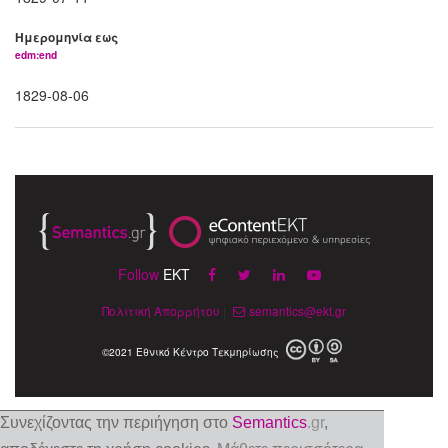
Ημερομηνία εως
edm:end
1829-08-06
Follow
EKT
Πολιτική Απορρήτου
|
semantics@ekt.gr
©2021 Εθνικό Κέντρο Τεκμηρίωσης
Συνεχίζοντας την περιήγηση στο
Semantics
.gr
,