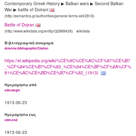
Contemporary Greek History ▶ Balkan wars ▶ Second Balkan
War ▶ battle of Doirani
(http://semantics.gr/authorities/general-terms-ekt/2818)
Battle of Dojran
(http://www.wikidata.org/entity/Q2888426)
wikidata
Βιβλιογραφική αναφορά
dcterms:bibliographicCitation
https://el.wikipedia.org/wiki/%CE%9C%CE%AC%CF%87%CE%B7
_%CF%84%CE%B7%CF%82_%CE%94%CE%BF%CF%8A%CF%
81%CE%AC%CE%BD%CE%B7%CF%82_(1913)
Ημερομηνία από
edm:begin
1913-06-23
Ημερομηνία εως
edm:end
1913-06-23