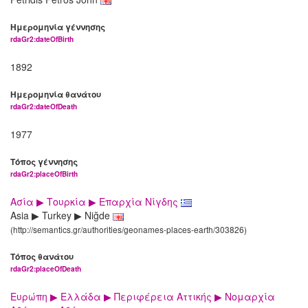
Ημερομηνία γέννησης
rdaGr2:dateOfBirth
1892
Ημερομηνία θανάτου
rdaGr2:dateOfDeath
1977
Τόπος γέννησης
rdaGr2:placeOfBirth
Ασία ▶ Τουρκία ▶ Επαρχία Νίγδης
Asia ▶ Turkey ▶ Niğde
(http://semantics.gr/authorities/geonames-places-earth/303826)
Τόπος θανάτου
rdaGr2:placeOfDeath
Ευρώπη ▶ Ελλάδα ▶ Περιφέρεια Αττικής ▶ Νομαρχία