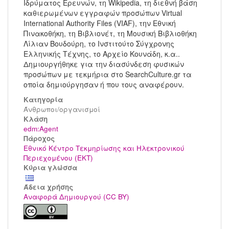
Ιδρύματος Ερευνών, τη Wikipedia, τη διεθνή βάση
καθιερωμένων εγγραφών προσώπων Virtual
International Authority Files (VIAF), την Εθνική
Πινακοθήκη, τη Βιβλιονέτ, τη Μουσική Βιβλιοθήκη
Λίλιαν Βουδούρη, το Ινστιτούτο Σύγχρονης
Ελληνικής Τέχνης, το Αρχείο Κουνάδη, κ.α..
Δημιουργήθηκε για την διασύνδεση φυσικών
προσώπων με τεκμήρια στο SearchCulture.gr τα
οποία δημιούργησαν ή που τους αναφέρουν.
Κατηγορία
Άνθρωποι/οργανισμοί
Kλάση
edm:Agent
Πάροχος
Εθνικό Κέντρο Τεκμηρίωσης και Ηλεκτρονικού
Περιεχομένου (ΕΚΤ)
Κύρια γλώσσα
Άδεια χρήσης
Αναφορά Δημιουργού (CC BY)