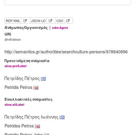
RDF/XML
JSON-LD
CSV
Άνθρωπος/Οργανισμός |
edm:Agent
URI
@rdf:about
http://semantics.gr/authorities/searchculture-persons/978840896
Προτεινόμενη ονομασία
skos:prefLabel
Πετρίδης Πέτρος
Petridis Petros
Εναλλακτικές ονομασίες
skos:altLabel
Πετρίδης Πέτρος Ιωάννης
Petrides Petros
Petridis Petros John