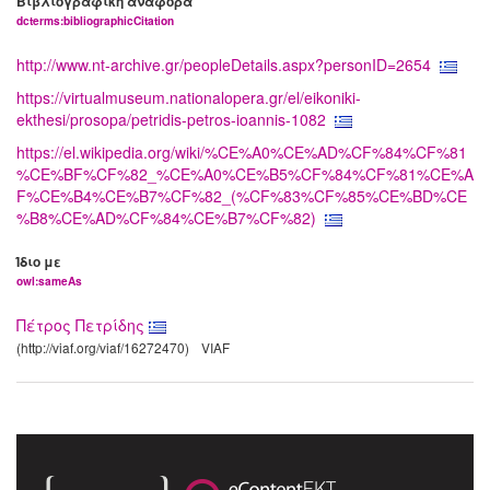
Βιβλιογραφική αναφορά
dcterms:bibliographicCitation
http://www.nt-archive.gr/peopleDetails.aspx?personID=2654
https://virtualmuseum.nationalopera.gr/el/eikoniki-
ekthesi/prosopa/petridis-petros-ioannis-1082
https://el.wikipedia.org/wiki/%CE%A0%CE%AD%CF%84%CF%81
%CE%BF%CF%82_%CE%A0%CE%B5%CF%84%CF%81%CE%A
F%CE%B4%CE%B7%CF%82_(%CF%83%CF%85%CE%BD%CE
%B8%CE%AD%CF%84%CE%B7%CF%82)
Ίδιο με
owl:sameAs
Πέτρος Πετρίδης
(http://viaf.org/viaf/16272470)
VIAF