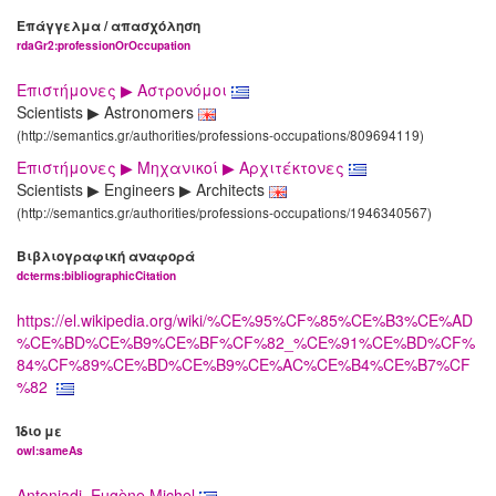
Επάγγελμα / απασχόληση
rdaGr2:professionOrOccupation
Επιστήμονες ▶ Αστρονόμοι
Scientists ▶ Astronomers
(http://semantics.gr/authorities/professions-occupations/809694119)
Επιστήμονες ▶ Μηχανικοί ▶ Αρχιτέκτονες
Scientists ▶ Engineers ▶ Architects
(http://semantics.gr/authorities/professions-occupations/1946340567)
Βιβλιογραφική αναφορά
dcterms:bibliographicCitation
https://el.wikipedia.org/wiki/%CE%95%CF%85%CE%B3%CE%AD
%CE%BD%CE%B9%CE%BF%CF%82_%CE%91%CE%BD%CF%
84%CF%89%CE%BD%CE%B9%CE%AC%CE%B4%CE%B7%CF
%82
Ίδιο με
owl:sameAs
Antoniadi, Eugène Michel