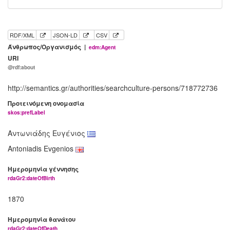
RDF/XML
JSON-LD
CSV
Άνθρωπος/Οργανισμός |
edm:Agent
URI
@rdf:about
http://semantics.gr/authorities/searchculture-persons/718772736
Προτεινόμενη ονομασία
skos:prefLabel
Αντωνιάδης Ευγένιος
Antoniadis Evgenios
Ημερομηνία γέννησης
rdaGr2:dateOfBirth
1870
Ημερομηνία θανάτου
rdaGr2:dateOfDeath