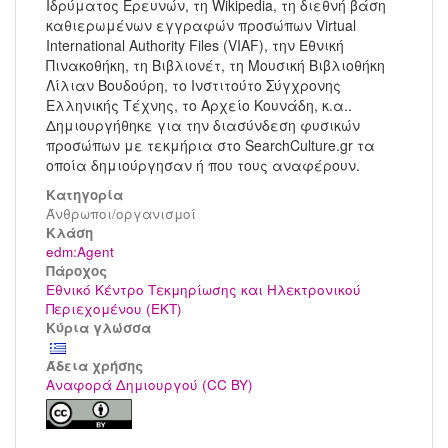
Ιδρύματος Ερευνών, τη Wikipedia, τη διεθνή βάση
καθιερωμένων εγγραφών προσώπων Virtual
International Authority Files (VIAF), την Εθνική
Πινακοθήκη, τη Βιβλιονέτ, τη Μουσική Βιβλιοθήκη
Λίλιαν Βουδούρη, το Ινστιτούτο Σύγχρονης
Ελληνικής Τέχνης, το Αρχείο Κουνάδη, κ.α..
Δημιουργήθηκε για την διασύνδεση φυσικών
προσώπων με τεκμήρια στο SearchCulture.gr τα
οποία δημιούργησαν ή που τους αναφέρουν.
Κατηγορία
Άνθρωποι/οργανισμοί
Kλάση
edm:Agent
Πάροχος
Εθνικό Κέντρο Τεκμηρίωσης και Ηλεκτρονικού
Περιεχομένου (ΕΚΤ)
Κύρια γλώσσα
Άδεια χρήσης
Αναφορά Δημιουργού (CC BY)