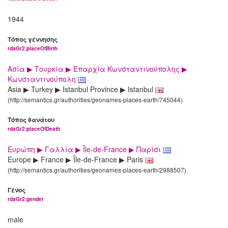
1944
Τόπος γέννησης
rdaGr2:placeOfBirth
Ασία ▶ Τουρκία ▶ Επαρχία Κωνσταντινούπολης ▶
Κωνσταντινούπολη
Asia ▶ Turkey ▶ Istanbul Province ▶ Istanbul
(http://semantics.gr/authorities/geonames-places-earth/745044)
Τόπος θανάτου
rdaGr2:placeOfDeath
Ευρώπη ▶ Γαλλία ▶ Île-de-France ▶ Παρίσι
Europe ▶ France ▶ Île-de-France ▶ Paris
(http://semantics.gr/authorities/geonames-places-earth/2988507)
Γένος
rdaGr2:gender
male