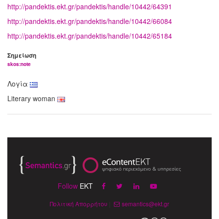
http://pandektis.ekt.gr/pandektis/handle/10442/64391
http://pandektis.ekt.gr/pandektis/handle/10442/66084
http://pandektis.ekt.gr/pandektis/handle/10442/65184
Σημείωση
skos:note
Λογία
Literary woman
Follow
EKT
Πολιτική Απορρήτου
|
semantics@ekt.gr