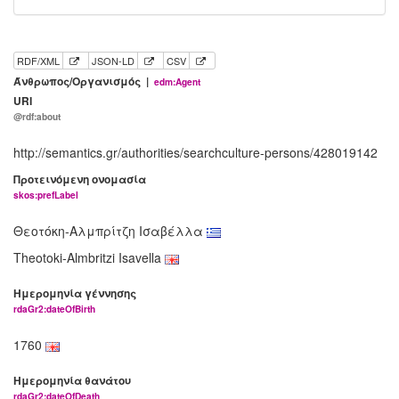
RDF/XML
JSON-LD
CSV
Άνθρωπος/Οργανισμός |
edm:Agent
URI
@rdf:about
http://semantics.gr/authorities/searchculture-persons/428019142
Προτεινόμενη ονομασία
skos:prefLabel
Θεοτόκη-Αλμπρίτζη Ισαβέλλα
Theotoki-Almbritzi Isavella
Ημερομηνία γέννησης
rdaGr2:dateOfBirth
1760
Ημερομηνία θανάτου
rdaGr2:dateOfDeath