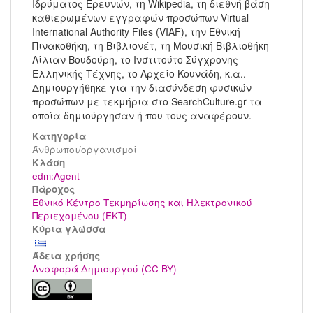
Ιδρύματος Ερευνών, τη Wikipedia, τη διεθνή βάση
καθιερωμένων εγγραφών προσώπων Virtual
International Authority Files (VIAF), την Εθνική
Πινακοθήκη, τη Βιβλιονέτ, τη Μουσική Βιβλιοθήκη
Λίλιαν Βουδούρη, το Ινστιτούτο Σύγχρονης
Ελληνικής Τέχνης, το Αρχείο Κουνάδη, κ.α..
Δημιουργήθηκε για την διασύνδεση φυσικών
προσώπων με τεκμήρια στο SearchCulture.gr τα
οποία δημιούργησαν ή που τους αναφέρουν.
Κατηγορία
Άνθρωποι/οργανισμοί
Kλάση
edm:Agent
Πάροχος
Εθνικό Κέντρο Τεκμηρίωσης και Ηλεκτρονικού
Περιεχομένου (ΕΚΤ)
Κύρια γλώσσα
Άδεια χρήσης
Αναφορά Δημιουργού (CC BY)