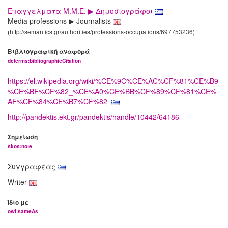
Επαγγελματα Μ.Μ.Ε. ▶ Δημοσιογράφοι
Media professions ▶ Journalists
(http://semantics.gr/authorities/professions-occupations/697753236)
Βιβλιογραφική αναφορά
dcterms:bibliographicCitation
https://el.wikipedia.org/wiki/%CE%9C%CE%AC%CF%81%CE%B9
%CE%BF%CF%82_%CE%A0%CE%BB%CF%89%CF%81%CE%
AF%CF%84%CE%B7%CF%82
http://pandektis.ekt.gr/pandektis/handle/10442/64186
Σημείωση
skos:note
Συγγραφέας
Writer
Ίδιο με
owl:sameAs