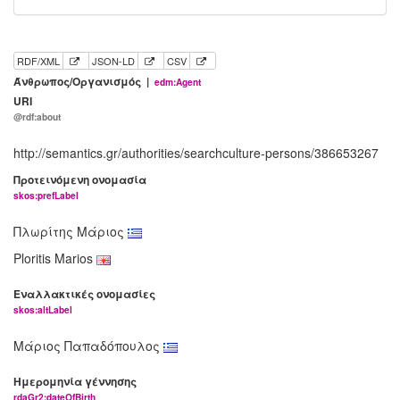
RDF/XML
JSON-LD
CSV
Άνθρωπος/Οργανισμός |
edm:Agent
URI
@rdf:about
http://semantics.gr/authorities/searchculture-persons/386653267
Προτεινόμενη ονομασία
skos:prefLabel
Πλωρίτης Μάριος
Ploritis Marios
Εναλλακτικές ονομασίες
skos:altLabel
Μάριος Παπαδόπουλος
Ημερομηνία γέννησης
rdaGr2:dateOfBirth