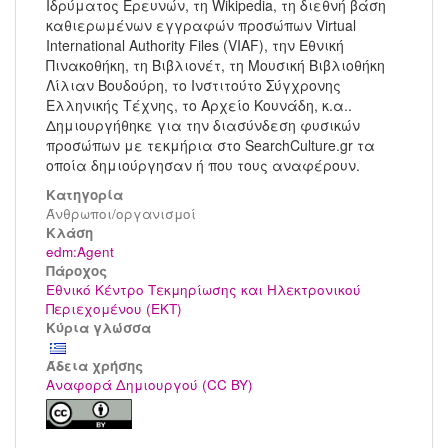
Ιδρύματος Ερευνών, τη Wikipedia, τη διεθνή βάση
καθιερωμένων εγγραφών προσώπων Virtual
International Authority Files (VIAF), την Εθνική
Πινακοθήκη, τη Βιβλιονέτ, τη Μουσική Βιβλιοθήκη
Λίλιαν Βουδούρη, το Ινστιτούτο Σύγχρονης
Ελληνικής Τέχνης, το Αρχείο Κουνάδη, κ.α..
Δημιουργήθηκε για την διασύνδεση φυσικών
προσώπων με τεκμήρια στο SearchCulture.gr τα
οποία δημιούργησαν ή που τους αναφέρουν.
Κατηγορία
Άνθρωποι/οργανισμοί
Kλάση
edm:Agent
Πάροχος
Εθνικό Κέντρο Τεκμηρίωσης και Ηλεκτρονικού
Περιεχομένου (ΕΚΤ)
Κύρια γλώσσα
Άδεια χρήσης
Αναφορά Δημιουργού (CC BY)