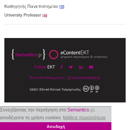
Καθηγητής Πανεπιστημίου
University Professor
Follow
EKT
Πολιτική Απορρήτου
|
semantics@ekt.gr
©2021 Εθνικό Κέντρο Τεκμηρίωσης
Συνεχίζοντας την περιήγηση στο
Semantics
.gr
,
αποδέχεστε τη χρήση cookies
Μάθετε περισσότερα
Αποδοχή