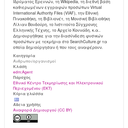
Ιδρύματος Ερευνών, τη Wikipedia, τη διεθνή βάση
καθιερωμένων εγγραφών προσώπων Virtual
International Authority Files (VIAF), την Εθνική
Πινακοθήκη, τη Βιβλιονέτ, τη Μουσική Βιβλιοθήκη
Λίλιαν Βουδούρη, το Ινστιτούτο Σύγχρονης
Ελληνικής Τέχνης, το Αρχείο Κουνάδη, κ.α..
Δημιουργήθηκε για την διασύνδεση φυσικών
προσώπων με τεκμήρια στο SearchCulture.gr τα
οποία δημιούργησαν ή που τους αναφέρουν.
Κατηγορία
Άνθρωποι/οργανισμοί
Kλάση
edm:Agent
Πάροχος
Εθνικό Κέντρο Τεκμηρίωσης και Ηλεκτρονικού
Περιεχομένου (ΕΚΤ)
Κύρια γλώσσα
Άδεια χρήσης
Αναφορά Δημιουργού (CC BY)