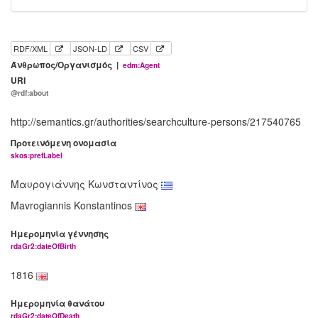
RDF/XML
JSON-LD
CSV
Άνθρωπος/Οργανισμός |
edm:Agent
URI
@rdf:about
http://semantics.gr/authorities/searchculture-persons/217540765
Προτεινόμενη ονομασία
skos:prefLabel
Μαυρογιάννης Κωνσταντίνος
Mavrogiannis Konstantinos
Ημερομηνία γέννησης
rdaGr2:dateOfBirth
1816
Ημερομηνία θανάτου
rdaGr2:dateOfDeath