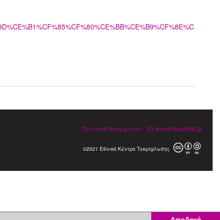
_%CE%9D%CE%B1%CF%85%CF%80%CE%BB%CE%B9%CF%8E%C
Πολιτική Απορρήτου
|
semantics@ekt.gr
©2021 Εθνικό Κέντρο Τεκμηρίωσης
Αποδοχή