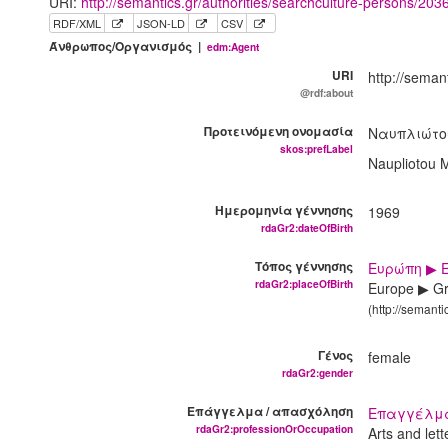
URI:
http://semantics.gr/authorities/searchculture-persons/20
RDF/XML
JSON-LD
CSV
Άνθρωπος/Οργανισμός |
edm:Agent
URI
http://seman
@rdf:about
Προτεινόμενη ονομασία
Ναυπλιώτ
skos:prefLabel
Naupliotou 
Ημερομηνία γέννησης
1969
rdaGr2:dateOfBirth
Τόπος γέννησης
Ευρώπη ▶ 
rdaGr2:placeOfBirth
Europe ▶ Gr
(http://semant
Γένος
female
rdaGr2:gender
Επάγγελμα / απασχόληση
Επαγγέλμα
rdaGr2:professionOrOccupation
Arts and let