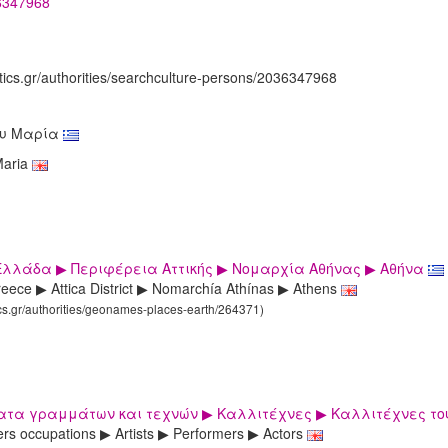
36347968
tics.gr/authorities/searchculture-persons/2036347968
ου Μαρία
Maria
Ελλάδα ▶ Περιφέρεια Αττικής ▶ Νομαρχία Αθήνας ▶ Αθήνα
eece ▶ Attica District ▶ Nomarchía Athínas ▶ Athens
ics.gr/authorities/geonames-places-earth/264371)
τα γραμμάτων και τεχνών ▶ Καλλιτέχνες ▶ Καλλιτέχνες του
ters occupations ▶ Artists ▶ Performers ▶ Actors