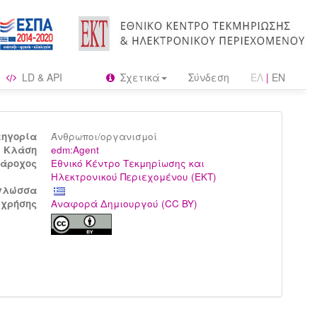
LD & API
Σχετικά
Σύνδεση
ΕΛ
|
EN
τηγορία
Άνθρωποι/οργανισμοί
Kλάση
edm:Agent
άροχος
Εθνικό Κέντρο Τεκμηρίωσης και
Ηλεκτρονικού Περιεχομένου (ΕΚΤ)
γλώσσα
 χρήσης
Αναφορά Δημιουργού (CC BY)