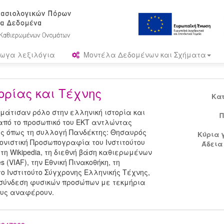
ωγα λεξιλόγια
Μοντέλα Δεδομένων και Σχήματα
ορίας και Τέχνης
Κα
άτισαν ρόλο στην ελληνική ιστορία και
Π
από το προσωπικό του ΕΚΤ αντλώντας
ς όπως τη συλλογή Πανδέκτης: Θησαυρός
Κύρια 
κονιστική Προσωπογραφία του Ινστιτούτου
Άδεια
τη Wikipedia, τη διεθνή βάση καθιερωμένων
es (VIAF), την Εθνική Πινακοθήκη, τη
το Ινστιτούτο Σύγχρονης Ελληνικής Τέχνης,
ιασύνδεση φυσικών προσώπων με τεκμήρια
τους αναφέρουν.