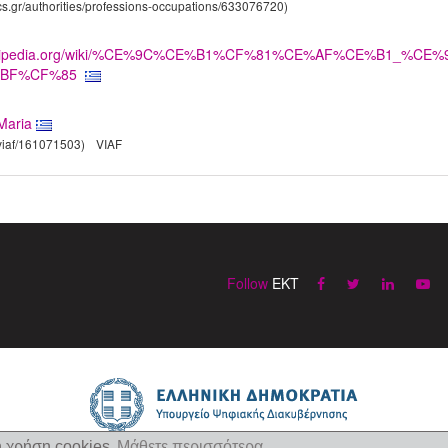
ics.gr/authorities/professions-occupations/633076720)
l.wikipedia.org/wiki/%CE%9C%CE%B1%CF%81%CE%AF%CE%B1
BF%CF%85
Maria
g/viaf/161071503)
VIAF
Follow
EKT
η χρήση cookies
Μάθετε περισσότερα