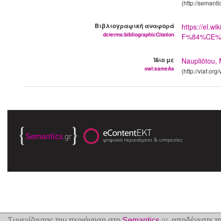
(http://semant
Βιβλιογραφική αναφορά
https://e
dcterms:bibliographicCitation
F%84%CE%
Ίδιο με
Naupliōtou, 
owl:sameAs
(http://viaf.or
Συνεχίζοντας την περιήγηση στο
Semantics
.gr
, αποδέχεστε τ