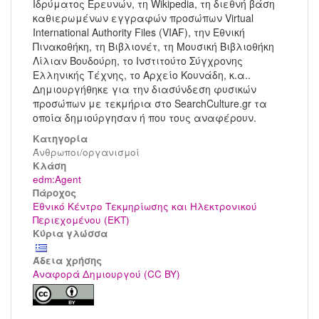
Ιδρύματος Ερευνών, τη Wikipedia, τη διεθνή βάση
καθιερωμένων εγγραφών προσώπων Virtual
International Authority Files (VIAF), την Εθνική
Πινακοθήκη, τη Βιβλιονέτ, τη Μουσική Βιβλιοθήκη
Λίλιαν Βουδούρη, το Ινστιτούτο Σύγχρονης
Ελληνικής Τέχνης, το Αρχείο Κουνάδη, κ.α..
Δημιουργήθηκε για την διασύνδεση φυσικών
προσώπων με τεκμήρια στο SearchCulture.gr τα
οποία δημιούργησαν ή που τους αναφέρουν.
Κατηγορία
Άνθρωποι/οργανισμοί
Kλάση
edm:Agent
Πάροχος
Εθνικό Κέντρο Τεκμηρίωσης και Ηλεκτρονικού
Περιεχομένου (ΕΚΤ)
Κύρια γλώσσα
Άδεια χρήσης
Αναφορά Δημιουργού (CC BY)