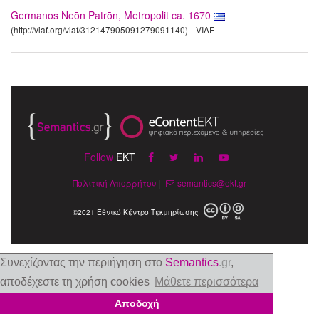
Germanos Neōn Patrōn, Metropolit ca. 1670
(http://viaf.org/viaf/312147905091279091140)
VIAF
Follow
EKT
Πολιτική Απορρήτου
|
semantics@ekt.gr
©2021 Εθνικό Κέντρο Τεκμηρίωσης
Συνεχίζοντας την περιήγηση στο
Semantics
.gr
,
αποδέχεστε τη χρήση cookies
Μάθετε περισσότερα
Αποδοχή