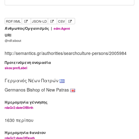
RDF/XML
JSON-LD
CSV
Άνθρωπος/Οργανισμός |
edm:Agent
URI
@rdf:about
http://semantics.gr/authorities/searchculture-persons/2005984
Προτεινόμενη ονομασία
skos:prefLabel
Γερμανός Νέων Πατρών
Germanos Bishop of New Patras
Ημερομηνία γέννησης
rdaGr2:dateOfBirth
1630 περίπου
Ημερομηνία θανάτου
rdaGr2:dateOfDeath