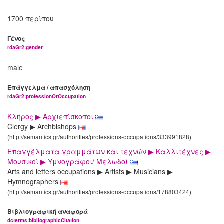
1700 περίπου
Γένος
rdaGr2:gender
male
Επάγγελμα / απασχόληση
rdaGr2:professionOrOccupation
Κλήρος ▶ Αρχιεπίσκοποι
Clergy ▶ Archbishops
(http://semantics.gr/authorities/professions-occupations/333991828)
Επαγγέλματα γραμμάτων και τεχνών ▶ Καλλιτέχνες ▶
Μουσικοί ▶ Υμνογράφοι/ Μελωδοί
Arts and letters occupations ▶ Artists ▶ Musicians ▶
Hymnographers
(http://semantics.gr/authorities/professions-occupations/178803424)
Βιβλιογραφική αναφορά
dcterms:bibliographicCitation