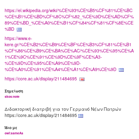
https://el.wikipedia.org/wiki/%CE%93%CE%B5%CF%81%CE%BC
%CE%B1%CE%BD%CF%8C%CF%82_%CE%9D%CE%AD%CF%
89%CE%BD_%CE%A0%CE%B1%CF%84%CF%81%CF%8E%CE
%BD
https://www.e-
kere.gr/%CE%B2%CE%B9%CE%BF%CE%B3%CF%81%CE%B1
%CF%86%CE%B9%CE%BA%CE%AC/%CE%93%CE%95%CE%A
1%CE%9C%CE%91%CE%9D%CE%9F%CE%A3-
%CE%9D%CE%95%CE%A9%CE%9D-
%CE%A0%CE%91%CE%A4%CE%A1%CE%A9%CE%9D
https://core.ac.uk/display/211484695
Σημείωση
skos:note
Διδακτορική διατριβή για τον Γερμανό Νέων Πατρών
https://core.ac.uk/display/211484695
Ίδιο με
owl:sameAs