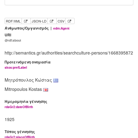
RDF/XML
JSON-LD
CSV
Άνθρωπος/Οργανισμός |
edm:Agent
URI
@rdf:about
http://semantics.gr/authorities/searchculture-persons/1668395872
Προτεινόμενη ονομασία
skos:prefLabel
Μητρόπουλος Κώστας
Mitropoulos Kostas
Ημερομηνία γέννησης
rdaGr2:dateOfBirth
1925
Τόπος γέννησης
rdaGr2:placeOfBirth