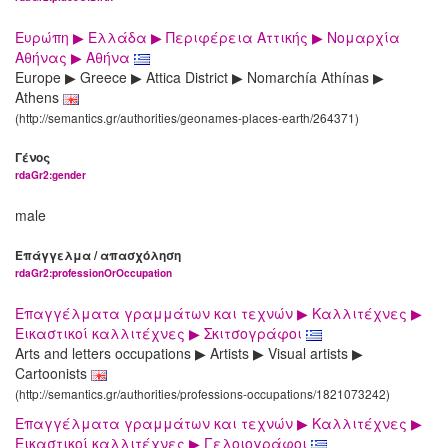
Ευρώπη ▶ Ελλάδα ▶ Περιφέρεια Αττικής ▶ Νομαρχία
Αθήνας ▶ Αθήνα
Europe ▶ Greece ▶ Attica District ▶ Nomarchía Athínas ▶
Athens
(http://semantics.gr/authorities/geonames-places-earth/264371)
Γένος
rdaGr2:gender
male
Επάγγελμα / απασχόληση
rdaGr2:professionOrOccupation
Επαγγέλματα γραμμάτων και τεχνών ▶ Καλλιτέχνες ▶
Εικαστικοί καλλιτέχνες ▶ Σκιτσογράφοι
Arts and letters occupations ▶ Artists ▶ Visual artists ▶
Cartoonists
(http://semantics.gr/authorities/professions-occupations/1821073242)
Επαγγέλματα γραμμάτων και τεχνών ▶ Καλλιτέχνες ▶
Εικαστικοί καλλιτέχνες ▶ Γελοιογράφοι