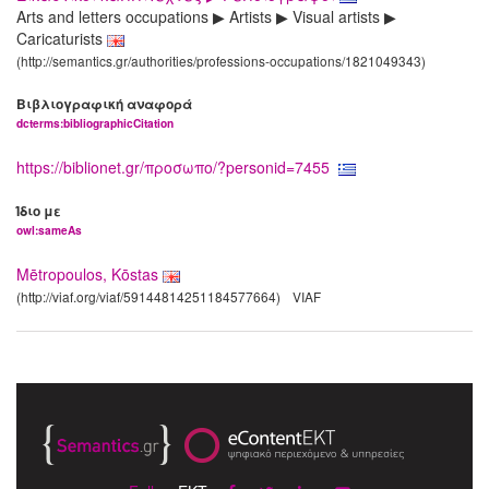
Arts and letters occupations ▶ Artists ▶ Visual artists ▶
Caricaturists
(http://semantics.gr/authorities/professions-occupations/1821049343)
Βιβλιογραφική αναφορά
dcterms:bibliographicCitation
https://biblionet.gr/προσωπο/?personid=7455
Ίδιο με
owl:sameAs
Mētropoulos, Kōstas
(http://viaf.org/viaf/59144814251184577664)
VIAF