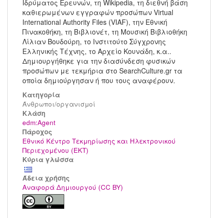
Ιδρύματος Ερευνών, τη Wikipedia, τη διεθνή βάση
καθιερωμένων εγγραφών προσώπων Virtual
International Authority Files (VIAF), την Εθνική
Πινακοθήκη, τη Βιβλιονέτ, τη Μουσική Βιβλιοθήκη
Λίλιαν Βουδούρη, το Ινστιτούτο Σύγχρονης
Ελληνικής Τέχνης, το Αρχείο Κουνάδη, κ.α..
Δημιουργήθηκε για την διασύνδεση φυσικών
προσώπων με τεκμήρια στο SearchCulture.gr τα
οποία δημιούργησαν ή που τους αναφέρουν.
Κατηγορία
Άνθρωποι/οργανισμοί
Kλάση
edm:Agent
Πάροχος
Εθνικό Κέντρο Τεκμηρίωσης και Ηλεκτρονικού
Περιεχομένου (ΕΚΤ)
Κύρια γλώσσα
Άδεια χρήσης
Αναφορά Δημιουργού (CC BY)