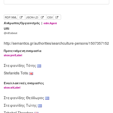
RDF/XML
JSON-LD
CSV
Άνθρωπος/Οργανισμός |
edm:Agent
URI
@rdf:about
http://semantics.gr/authorities/searchculture-persons/1507357152
Προτεινόμενη ονομασία
skos:prefLabel
Στεφανίδης Τότης
Stefanidis Totis
Εναλλακτικές ονομασίες
skos:altLabel
Στεφανίδης Θεόδωρος
Στεφανίδης Τώτης
Tchehof Theodore