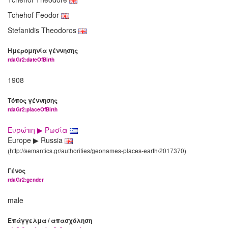
Tchehof Feodor
Stefanidis Theodoros
Ημερομηνία γέννησης
rdaGr2:dateOfBirth
1908
Τόπος γέννησης
rdaGr2:placeOfBirth
Ευρώπη ▶ Ρωσία
Europe ▶ Russia
(http://semantics.gr/authorities/geonames-places-earth/2017370)
Γένος
rdaGr2:gender
male
Επάγγελμα / απασχόληση