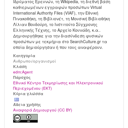
Ιδρύματος Ερευνών, τη Wikipedia, τη διεθνή βάση
καθιερωμένων εγγραφών προσώπων Virtual
International Authority Files (VIAF), την Εθνική
Πινακοθήκη, τη Βιβλιονέτ, τη Μουσική Βιβλιοθήκη
Λίλιαν Βουδούρη, το Ινστιτούτο Σύγχρονης
Ελληνικής Τέχνης, το Αρχείο Κουνάδη, κ.α..
Δημιουργήθηκε για την διασύνδεση φυσικών
προσώπων με τεκμήρια στο SearchCulture.gr τα
οποία δημιούργησαν ή που τους αναφέρουν.
Κατηγορία
Άνθρωποι/οργανισμοί
Kλάση
edm:Agent
Πάροχος
Εθνικό Κέντρο Τεκμηρίωσης και Ηλεκτρονικού
Περιεχομένου (ΕΚΤ)
Κύρια γλώσσα
Άδεια χρήσης
Αναφορά Δημιουργού (CC BY)