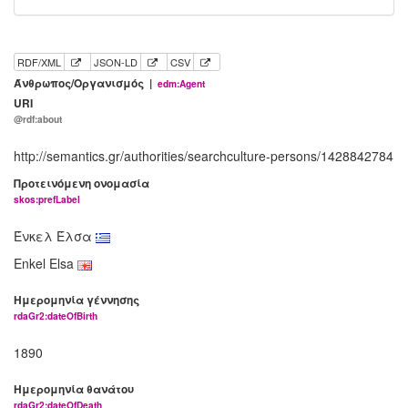
RDF/XML
JSON-LD
CSV
Άνθρωπος/Οργανισμός |
edm:Agent
URI
@rdf:about
http://semantics.gr/authorities/searchculture-persons/1428842784
Προτεινόμενη ονομασία
skos:prefLabel
Ένκελ Έλσα
Enkel Elsa
Ημερομηνία γέννησης
rdaGr2:dateOfBirth
1890
Ημερομηνία θανάτου
rdaGr2:dateOfDeath