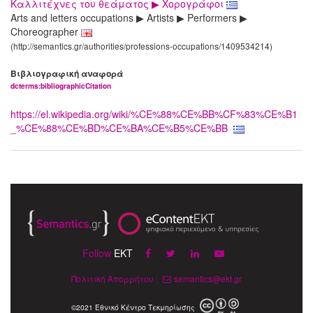
Καλλιτέχνες του θεάματος ▶ Χορογράφοι
Arts and letters occupations ▶ Artists ▶ Performers ▶
Choreographer
(http://semantics.gr/authorities/professions-occupations/1409534214)
Βιβλιογραφική αναφορά
dcterms:bibliographicCitation
https://el.wikipedia.org/wiki/%CE%88%CE%BB%CF%83%CE%B1
_%CE%88%CE%BD%CE%BA%CE%B5%CE%BB
Follow
EKT
Πολιτική Απορρήτου
|
semantics@ekt.gr
©2021 Εθνικό Κέντρο Τεκμηρίωσης