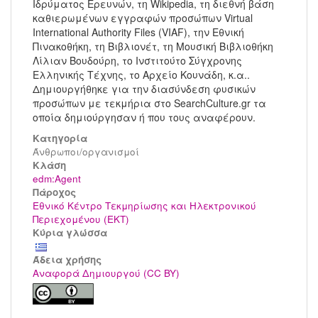
Ιδρύματος Ερευνών, τη Wikipedia, τη διεθνή βάση
καθιερωμένων εγγραφών προσώπων Virtual
International Authority Files (VIAF), την Εθνική
Πινακοθήκη, τη Βιβλιονέτ, τη Μουσική Βιβλιοθήκη
Λίλιαν Βουδούρη, το Ινστιτούτο Σύγχρονης
Ελληνικής Τέχνης, το Αρχείο Κουνάδη, κ.α..
Δημιουργήθηκε για την διασύνδεση φυσικών
προσώπων με τεκμήρια στο SearchCulture.gr τα
οποία δημιούργησαν ή που τους αναφέρουν.
Κατηγορία
Άνθρωποι/οργανισμοί
Kλάση
edm:Agent
Πάροχος
Εθνικό Κέντρο Τεκμηρίωσης και Ηλεκτρονικού
Περιεχομένου (ΕΚΤ)
Κύρια γλώσσα
Άδεια χρήσης
Αναφορά Δημιουργού (CC BY)