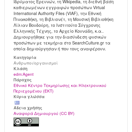
Ιδρύματος Ερευνών, τη Wikipedia, τη διεθνή βάση
καθιερωμένων εγγραφών προσώπων Virtual
International Authority Files (VIAF), την Εθνική
Πινακοθήκη, τη Βιβλιονέτ, τη Μουσική Βιβλιοθήκη
Λίλιαν Βουδούρη, το Ινστιτούτο Σύγχρονης
Ελληνικής Τέχνης, το Αρχείο Κουνάδη, κ.α..
Δημιουργήθηκε για την διασύνδεση φυσικών
προσώπων με τεκμήρια στο SearchCulture.gr τα
οποία δημιούργησαν ή που τους αναφέρουν.
Κατηγορία
Άνθρωποι/οργανισμοί
Kλάση
edm:Agent
Πάροχος
Εθνικό Κέντρο Τεκμηρίωσης και Ηλεκτρονικού
Περιεχομένου (ΕΚΤ)
Κύρια γλώσσα
Άδεια χρήσης
Αναφορά Δημιουργού (CC BY)