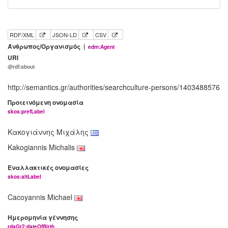
RDF/XML
JSON-LD
CSV
Άνθρωπος/Οργανισμός |
edm:Agent
URI
@rdf:about
http://semantics.gr/authorities/searchculture-persons/1403488576
Προτεινόμενη ονομασία
skos:prefLabel
Κακογιάννης Μιχάλης
Kakogiannis Michalis
Εναλλακτικές ονομασίες
skos:altLabel
Cacoyannis Michael
Ημερομηνία γέννησης
rdaGr2:dateOfBirth