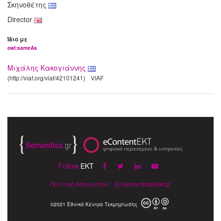
Σκηνοθέτης
Director
Ίδιο με
owl:sameAs
Μιχάλης Κακογιάννης
(http://viaf.org/viaf/42101241)
VIAF
Follow
EKT
Πολιτική Απορρήτου
|
semantics@ekt.gr
©2021 Εθνικό Κέντρο Τεκμηρίωσης