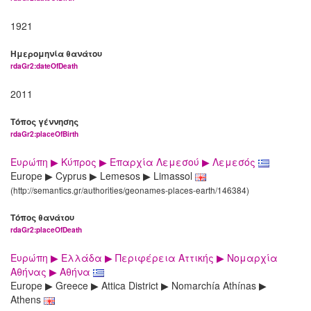
1921
Ημερομηνία θανάτου
rdaGr2:dateOfDeath
2011
Τόπος γέννησης
rdaGr2:placeOfBirth
Ευρώπη ▶ Κύπρος ▶ Επαρχία Λεμεσού ▶ Λεμεσός
Europe ▶ Cyprus ▶ Lemesos ▶ Limassol
(http://semantics.gr/authorities/geonames-places-earth/146384)
Τόπος θανάτου
rdaGr2:placeOfDeath
Ευρώπη ▶ Ελλάδα ▶ Περιφέρεια Αττικής ▶ Νομαρχία
Αθήνας ▶ Αθήνα
Europe ▶ Greece ▶ Attica District ▶ Nomarchía Athínas ▶
Athens