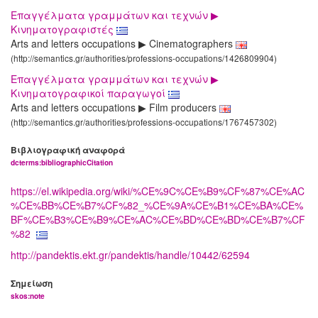
Επαγγέλματα γραμμάτων και τεχνών ▶
Κινηματογραφιστές
Arts and letters occupations ▶ Cinematographers
(http://semantics.gr/authorities/professions-occupations/1426809904)
Επαγγέλματα γραμμάτων και τεχνών ▶
Κινηματογραφικοί παραγωγοί
Arts and letters occupations ▶ Film producers
(http://semantics.gr/authorities/professions-occupations/1767457302)
Βιβλιογραφική αναφορά
dcterms:bibliographicCitation
https://el.wikipedia.org/wiki/%CE%9C%CE%B9%CF%87%CE%AC
%CE%BB%CE%B7%CF%82_%CE%9A%CE%B1%CE%BA%CE%
BF%CE%B3%CE%B9%CE%AC%CE%BD%CE%BD%CE%B7%CF
%82
http://pandektis.ekt.gr/pandektis/handle/10442/62594
Σημείωση
skos:note