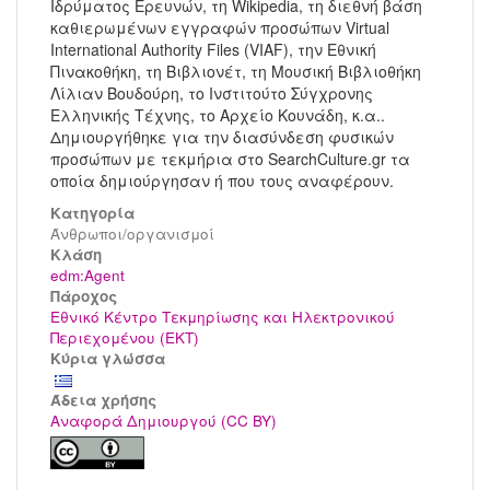
Ιδρύματος Ερευνών, τη Wikipedia, τη διεθνή βάση
καθιερωμένων εγγραφών προσώπων Virtual
International Authority Files (VIAF), την Εθνική
Πινακοθήκη, τη Βιβλιονέτ, τη Μουσική Βιβλιοθήκη
Λίλιαν Βουδούρη, το Ινστιτούτο Σύγχρονης
Ελληνικής Τέχνης, το Αρχείο Κουνάδη, κ.α..
Δημιουργήθηκε για την διασύνδεση φυσικών
προσώπων με τεκμήρια στο SearchCulture.gr τα
οποία δημιούργησαν ή που τους αναφέρουν.
Κατηγορία
Άνθρωποι/οργανισμοί
Kλάση
edm:Agent
Πάροχος
Εθνικό Κέντρο Τεκμηρίωσης και Ηλεκτρονικού
Περιεχομένου (ΕΚΤ)
Κύρια γλώσσα
Άδεια χρήσης
Αναφορά Δημιουργού (CC BY)