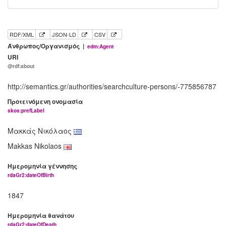
RDF/XML
JSON-LD
CSV
Άνθρωπος/Οργανισμός |
edm:Agent
URI
@rdf:about
http://semantics.gr/authorities/searchculture-persons/-775856787
Προτεινόμενη ονομασία
skos:prefLabel
Μακκάς Νικόλαος
Makkas Nikolaos
Ημερομηνία γέννησης
rdaGr2:dateOfBirth
1847
Ημερομηνία θανάτου
rdaGr2:dateOfDeath