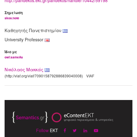
http://pandektis.ekt.gr/pandektis/handle/10442/59198
Σημείωση
skos:note
Καθηγητής Πανεπιστημίου
University Professor
Ίδιο με
owl:sameAs
Νικόλαος Μακκάς
(http://viaf.org/viaf/7090158792886839040008)
VIAF
Follow
EKT