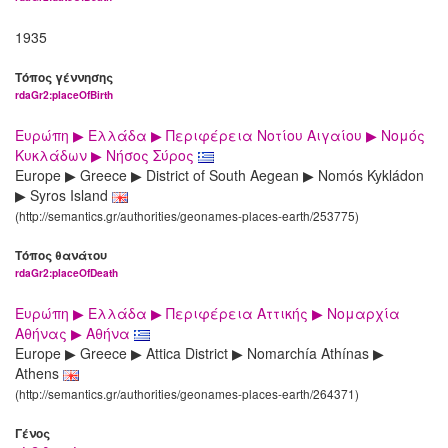
1935
Τόπος γέννησης
rdaGr2:placeOfBirth
Ευρώπη ▶ Ελλάδα ▶ Περιφέρεια Νοτίου Αιγαίου ▶ Νομός
Κυκλάδων ▶ Νήσος Σύρος
Europe ▶ Greece ▶ District of South Aegean ▶ Nomós Kykládon
▶ Syros Island
(http://semantics.gr/authorities/geonames-places-earth/253775)
Τόπος θανάτου
rdaGr2:placeOfDeath
Ευρώπη ▶ Ελλάδα ▶ Περιφέρεια Αττικής ▶ Νομαρχία
Αθήνας ▶ Αθήνα
Europe ▶ Greece ▶ Attica District ▶ Nomarchía Athínas ▶
Athens
(http://semantics.gr/authorities/geonames-places-earth/264371)
Γένος