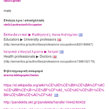
rdaGr2:gender
male
Επάγγελμα / απασχόληση
rdaGr2:professionOrOccupation
Εκπαιδευτικοί ▶ Καθηγητές πανεπιστημίου
Educators ▶ University professors
(http://semantics.gr/authorities/professions-occupations/820189667)
Ιατρικά επαγγέλματα ▶ Ιατροί
Health professionals ▶ Doctors
(http://semantics.gr/authorities/professions-occupations/1588162179)
Βιβλιογραφική αναφορά
dcterms:bibliographicCitation
https://el.wikipedia.org/wiki/%CE%9D%CE%B9%CE%BA%CF%8C
%CE%BB%CE%B1%CE%BF%CF%82_%CE%9C%CE%B1%CE%
BA%CE%BA%CE%AC%CF%82
http://pandektis.ekt.gr/pandektis/handle/10442/60432