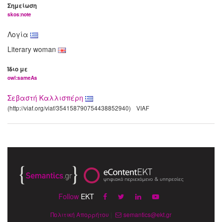
Σημείωση
skos:note
Λογία
Literary woman
Ίδιο με
owl:sameAs
Σεβαστή Καλλισπέρη
(http://viaf.org/viaf/354158790754438852940)
VIAF
Follow
EKT
Πολιτική Απορρήτου
|
semantics@ekt.gr