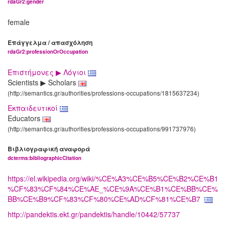
rdaGr2:gender
female
Επάγγελμα / απασχόληση
rdaGr2:professionOrOccupation
Επιστήμονες ▶ Λόγιοι
Scientists ▶ Scholars
(http://semantics.gr/authorities/professions-occupations/1815637234)
Εκπαιδευτικοί
Educators
(http://semantics.gr/authorities/professions-occupations/991737976)
Βιβλιογραφική αναφορά
dcterms:bibliographicCitation
https://el.wikipedia.org/wiki/%CE%A3%CE%B5%CE%B2%CE%B1
%CF%83%CF%84%CE%AE_%CE%9A%CE%B1%CE%BB%CE%
BB%CE%B9%CF%83%CF%80%CE%AD%CF%81%CE%B7
http://pandektis.ekt.gr/pandektis/handle/10442/57737