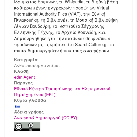
Ιδρύματος Ερευνών, τη Wikipedia, τη διεθνή βάση
καθιερωμένων εγγραφών προσώπων Virtual
International Authority Files (VIAF), την Εθνική
Πινακοθήκη, τη Βιβλιονέτ, τη Μουσική Βιβλιοθήκη
Λίλιαν Βουδούρη, το Ινστιτούτο Σύγχρονης
Ελληνικής Τέχνης, το Αρχείο Κουνάδη, κ.α..
Δημιουργήθηκε για την διασύνδεση φυσικών
προσώπων με τεκμήρια στο SearchCulture.gr τα
οποία δημιούργησαν ή που τους αναφέρουν.
Κατηγορία
Άνθρωποι/οργανισμοί
Kλάση
edm:Agent
Πάροχος
Εθνικό Κέντρο Τεκμηρίωσης και Ηλεκτρονικού
Περιεχομένου (ΕΚΤ)
Κύρια γλώσσα
Άδεια χρήσης
Αναφορά Δημιουργού (CC BY)