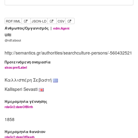
RDF/XML
JSON-LD
CSV
Άνθρωπος/Οργανισμός |
edm:Agent
URI
@rdf:about
http://semantics.gr/authorities/searchculture-persons/-560432521
Προτεινόμενη ονομασία
skos:prefLabel
Καλλισπέρη Σεβαστή
Kallisperi Sevasti
Ημερομηνία γέννησης
rdaGr2:dateOfBirth
1858
Ημερομηνία θανάτου
rdaGr2:dateOfDeath