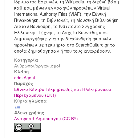
Ιδρύματος Ερευνών, τη Wikipedia, τη διεθνή βάση
καθιερωμένων εγγραφών προσώπων Virtual
International Authority Files (VIAF), την Εθνική
Πινακοθήκη, τη Βιβλιονέτ, τη Μουσική Βιβλιοθήκη
Λίλιαν Βουδούρη, το Ινστιτούτο Σύγχρονης
Ελληνικής Τέχνης, το Αρχείο Κουνάδη, κ.α..
Δημιουργήθηκε για την διασύνδεση φυσικών
προσώπων με τεκμήρια στο SearchCulture.gr τα
οποία δημιούργησαν ή που τους αναφέρουν.
Κατηγορία
Άνθρωποι/οργανισμοί
Kλάση
edm:Agent
Πάροχος
Εθνικό Κέντρο Τεκμηρίωσης και Ηλεκτρονικού
Περιεχομένου (ΕΚΤ)
Κύρια γλώσσα
Άδεια χρήσης
Αναφορά Δημιουργού (CC BY)