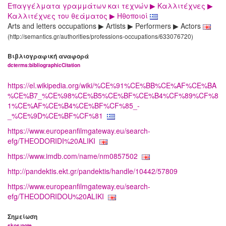
Επαγγέλματα γραμμάτων και τεχνών ▶ Καλλιτέχνες ▶
Καλλιτέχνες του θεάματος ▶ Ηθοποιοί
Arts and letters occupations ▶ Artists ▶ Performers ▶ Actors
(http://semantics.gr/authorities/professions-occupations/633076720)
Βιβλιογραφική αναφορά
dcterms:bibliographicCitation
https://el.wikipedia.org/wiki/%CE%91%CE%BB%CE%AF%CE%BA
%CE%B7_%CE%98%CE%B5%CE%BF%CE%B4%CF%89%CF%8
1%CE%AF%CE%B4%CE%BF%CF%85_-
_%CE%9D%CE%BF%CF%81
https://www.europeanfilmgateway.eu/search-
efg/THEODORIDI%20ALIKI
https://www.imdb.com/name/nm0857502
http://pandektis.ekt.gr/pandektis/handle/10442/57809
https://www.europeanfilmgateway.eu/search-
efg/THEODORIDOU%20ALIKI
Σημείωση
skos:note