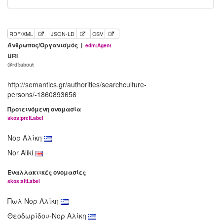
RDF/XML
JSON-LD
CSV
Άνθρωπος/Οργανισμός |
edm:Agent
URI
@rdf:about
http://semantics.gr/authorities/searchculture-
persons/-1860893656
Προτεινόμενη ονομασία
skos:prefLabel
Νορ Αλίκη
Nor Aliki
Εναλλακτικές ονομασίες
skos:altLabel
Πωλ Νορ Αλίκη
Θεοδωρίδου-Νορ Αλίκη