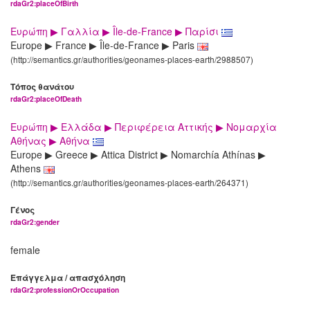
rdaGr2:placeOfBirth
Ευρώπη ▶ Γαλλία ▶ Île-de-France ▶ Παρίσι
Europe ▶ France ▶ Île-de-France ▶ Paris
(http://semantics.gr/authorities/geonames-places-earth/2988507)
Τόπος θανάτου
rdaGr2:placeOfDeath
Ευρώπη ▶ Ελλάδα ▶ Περιφέρεια Αττικής ▶ Νομαρχία
Αθήνας ▶ Αθήνα
Europe ▶ Greece ▶ Attica District ▶ Nomarchía Athínas ▶
Athens
(http://semantics.gr/authorities/geonames-places-earth/264371)
Γένος
rdaGr2:gender
female
Επάγγελμα / απασχόληση
rdaGr2:professionOrOccupation