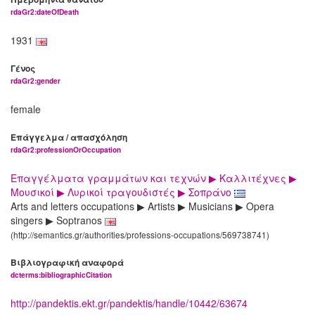
rdaGr2:dateOfDeath
1931
Γένος
rdaGr2:gender
female
Επάγγελμα / απασχόληση
rdaGr2:professionOrOccupation
Επαγγέλματα γραμμάτων και τεχνών ▶ Καλλιτέχνες ▶
Μουσικοί ▶ Λυρικοί τραγουδιστές ▶ Σοπράνο
Arts and letters occupations ▶ Artists ▶ Musicians ▶ Opera
singers ▶ Soptranos
(http://semantics.gr/authorities/professions-occupations/569738741)
Βιβλιογραφική αναφορά
dcterms:bibliographicCitation
http://pandektis.ekt.gr/pandektis/handle/10442/63674