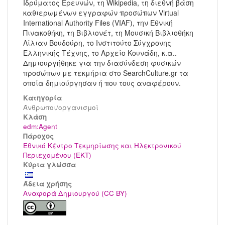
Ιδρύματος Ερευνών, τη Wikipedia, τη διεθνή βάση
καθιερωμένων εγγραφών προσώπων Virtual
International Authority Files (VIAF), την Εθνική
Πινακοθήκη, τη Βιβλιονέτ, τη Μουσική Βιβλιοθήκη
Λίλιαν Βουδούρη, το Ινστιτούτο Σύγχρονης
Ελληνικής Τέχνης, το Αρχείο Κουνάδη, κ.α..
Δημιουργήθηκε για την διασύνδεση φυσικών
προσώπων με τεκμήρια στο SearchCulture.gr τα
οποία δημιούργησαν ή που τους αναφέρουν.
Κατηγορία
Άνθρωποι/οργανισμοί
Kλάση
edm:Agent
Πάροχος
Εθνικό Κέντρο Τεκμηρίωσης και Ηλεκτρονικού
Περιεχομένου (ΕΚΤ)
Κύρια γλώσσα
Άδεια χρήσης
Αναφορά Δημιουργού (CC BY)