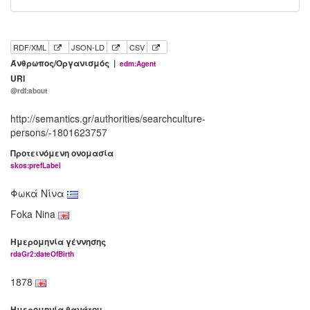
RDF/XML
JSON-LD
CSV
Άνθρωπος/Οργανισμός |
edm:Agent
URI
@rdf:about
http://semantics.gr/authorities/searchculture-
persons/-1801623757
Προτεινόμενη ονομασία
skos:prefLabel
Φωκά Νίνα
Foka Nina
Ημερομηνία γέννησης
rdaGr2:dateOfBirth
1878
Ημερομηνία θανάτου