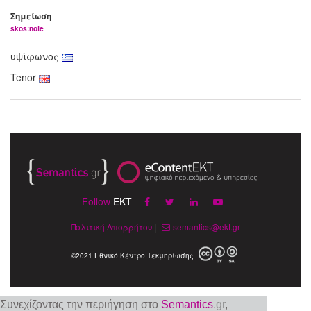
Σημείωση
skos:note
υψίφωνος
Tenor
Follow
EKT
Πολιτική Απορρήτου
|
semantics@ekt.gr
©2021 Εθνικό Κέντρο Τεκμηρίωσης
Συνεχίζοντας την περιήγηση στο
Semantics
.gr
,