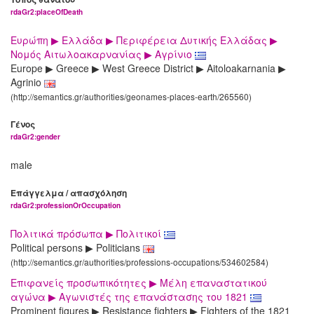
rdaGr2:placeOfDeath
Ευρώπη ▶ Ελλάδα ▶ Περιφέρεια Δυτικής Ελλάδας ▶
Νομός Αιτωλοακαρνανίας ▶ Αγρίνιο
Europe ▶ Greece ▶ West Greece District ▶ Aitoloakarnania ▶
Agrinio
(http://semantics.gr/authorities/geonames-places-earth/265560)
Γένος
rdaGr2:gender
male
Επάγγελμα / απασχόληση
rdaGr2:professionOrOccupation
Πολιτικά πρόσωπα ▶ Πολιτικοί
Political persons ▶ Politicians
(http://semantics.gr/authorities/professions-occupations/534602584)
Επιφανείς προσωπικότητες ▶ Μέλη επαναστατικού
αγώνα ▶ Αγωνιστές της επανάστασης του 1821
Prominent figures ▶ Resistance fighters ▶ Fighters of the 1821