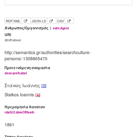
RDF/XML
JSON-LD
CSV
Άνθρωπος/Οργανισμός |
edm:Agent
URI
@rdf:about
http://semantics.gr/authorities/searchculture-
persons/-1308865470
Προτεινόμενη ονομασία
skos:prefLabel
Στάικος Ιωάννης
Staikos Ioannis
Ημερομηνία θανάτου
rdaGr2:dateOfDeath
1861
Τόπος θανάτου