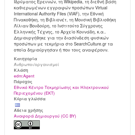
Ιδρύματος Ερευνών, τη Wikipedia, τη διεθνή βάση
καθιερωμένων εγγραφών προσώπων Virtual
International Authority Files (VIAF), την Εθνική
Πινακοθήκη, τη Βιβλιονέτ, τη Μουσική Βιβλιοθήκη
Λίλιαν Βουδούρη, το Ινστιτούτο Σύγχρονης
Ελληνικής Τέχνης, το Αρχείο Κουνάδη, κ.α..
Δημιουργήθηκε για την διασύνδεση φυσικών
προσώπων με τεκμήρια στο SearchCulture.gr τα
οποία δημιούργησαν ή που τους αναφέρουν.
Κατηγορία
Άνθρωποι/οργανισμοί
Kλάση
edm:Agent
Πάροχος
Εθνικό Κέντρο Τεκμηρίωσης και Ηλεκτρονικού
Περιεχομένου (ΕΚΤ)
Κύρια γλώσσα
Άδεια χρήσης
Αναφορά Δημιουργού (CC BY)