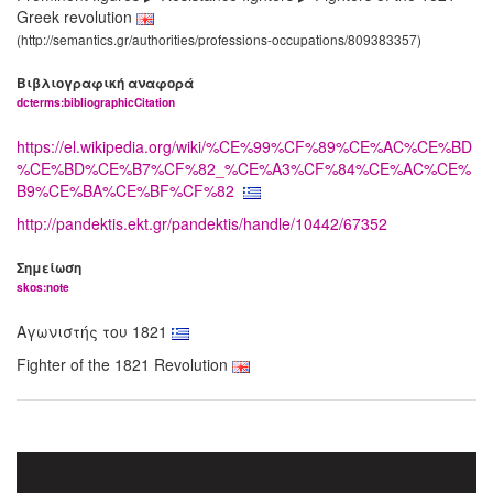
Greek revolution
(http://semantics.gr/authorities/professions-occupations/809383357)
Βιβλιογραφική αναφορά
dcterms:bibliographicCitation
https://el.wikipedia.org/wiki/%CE%99%CF%89%CE%AC%CE%BD
%CE%BD%CE%B7%CF%82_%CE%A3%CF%84%CE%AC%CE%
B9%CE%BA%CE%BF%CF%82
http://pandektis.ekt.gr/pandektis/handle/10442/67352
Σημείωση
skos:note
Αγωνιστής του 1821
Fighter of the 1821 Revolution