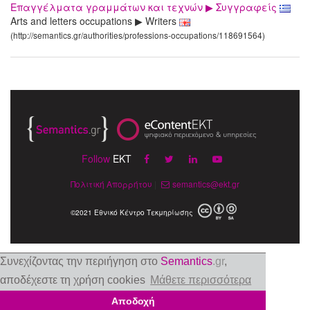
Επαγγέλματα γραμμάτων και τεχνών ▶ Συγγραφείς
Arts and letters occupations ▶ Writers
(http://semantics.gr/authorities/professions-occupations/118691564)
Follow
EKT
Πολιτική Απορρήτου
|
semantics@ekt.gr
©2021 Εθνικό Κέντρο Τεκμηρίωσης
Συνεχίζοντας την περιήγηση στο
Semantics
.gr
,
αποδέχεστε τη χρήση cookies
Μάθετε περισσότερα
Αποδοχή