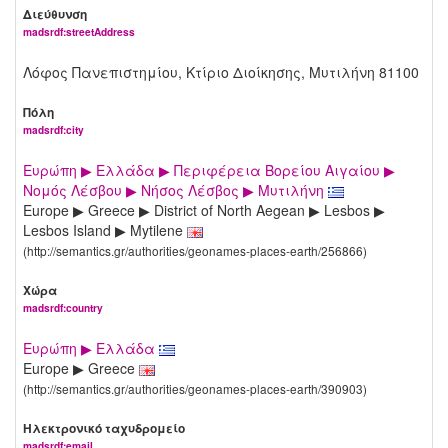
Διεύθυνση
madsrdf:streetAddress
Λόφος Πανεπιστημίου, Κτίριο Διοίκησης, Μυτιλήνη 81100
Πόλη
madsrdf:city
Ευρώπη ▶ Ελλάδα ▶ Περιφέρεια Βορείου Αιγαίου ▶
Νομός Λέσβου ▶ Νήσος Λέσβος ▶ Μυτιλήνη
Europe ▶ Greece ▶ District of North Aegean ▶ Lesbos ▶
Lesbos Island ▶ Mytilene
(http://semantics.gr/authorities/geonames-places-earth/256866)
Χώρα
madsrdf:country
Ευρώπη ▶ Ελλάδα
Europe ▶ Greece
(http://semantics.gr/authorities/geonames-places-earth/390903)
Ηλεκτρονικό ταχυδρομείο
madsrdf:email