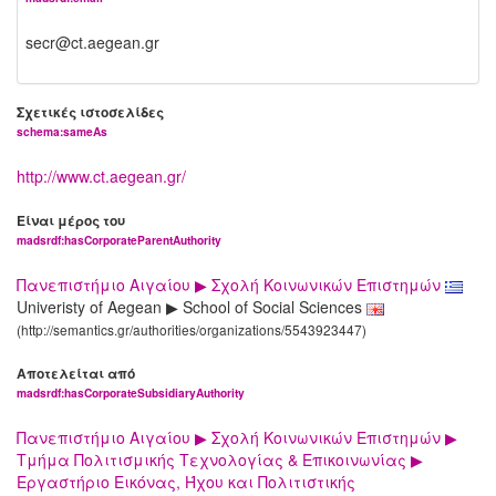
secr@ct.aegean.gr
Σχετικές ιστοσελίδες
schema:sameAs
http://www.ct.aegean.gr/
Είναι μέρος του
madsrdf:hasCorporateParentAuthority
Πανεπιστήμιο Αιγαίου ▶ Σχολή Κοινωνικών Επιστημών
Univeristy of Aegean ▶ School of Social Sciences
(http://semantics.gr/authorities/organizations/5543923447)
Αποτελείται από
madsrdf:hasCorporateSubsidiaryAuthority
Πανεπιστήμιο Αιγαίου ▶ Σχολή Κοινωνικών Επιστημών ▶
Τμήμα Πολιτισμικής Τεχνολογίας & Επικοινωνίας ▶
Εργαστήριο Εικόνας, Ήχου και Πολιτιστικής