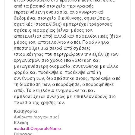
από τα βασικά στοιχεία περιγραφής
(προτεινόμενη ονομασία, αναγνωριστικά
δεδομένα, στοιχεία διεύθυνσης, σημειώσεις,
σχετικές ιστοσελίδες) εμπεριέχει τρέχουσες
σχέσεις ιεραρχίας (είναι μέρος του,
αποτελείται από) αλλά και παρελθοντικές (ήταν
μέρος του, αποτελούνταν από). Παράλληλα,
υποστηρίζει μια σειρά από σχέσεις
ιστορικότητας που περιγράφουν την εξέλιξη των
οργανισμών στο χρόνο (παλαιότερη και
μεταγενέστερη ονομασία, συνενώθηκε με άλλο
φορέα και προέκυψε ο, προέκυψε από τη
συνένωση των, διασπάστηκε στους, προέκυψε από
τη διάσπαση των, απορρόφησε, απορροφήθηκε
από). Το λεξιλόγιο ενημερώνεται και
εμπλουτίζεται συνεχώς με επιπλέον όρους στο
πλαίσιο της χρήσης του.
Κατηγορία
Άνθρωποι/οργανισμοί
Kλάση
madsrdf:CorporateName
Πάροχος