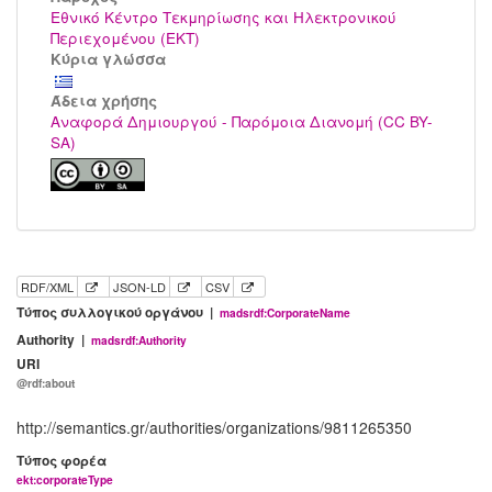
Εθνικό Κέντρο Τεκμηρίωσης και Ηλεκτρονικού
Περιεχομένου (ΕΚΤ)
Κύρια γλώσσα
Άδεια χρήσης
Αναφορά Δημιουργού - Παρόμοια Διανομή (CC BY-
SA)
RDF/XML
JSON-LD
CSV
Τύπος συλλογικού οργάνου |
madsrdf:CorporateName
Authority |
madsrdf:Authority
URI
@rdf:about
http://semantics.gr/authorities/organizations/9811265350
Τύπος φορέα
ekt:corporateType