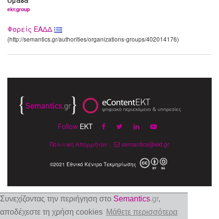
Ομάδα
ekt:group
Φορείς ΕΑΔΔ
(http://semantics.gr/authorities/organizations-groups/402014176)
Follow
EKT
Πολιτική Απορρήτου
|
semantics@ekt.gr
©2021 Εθνικό Κέντρο Τεκμηρίωσης
Συνεχίζοντας την περιήγηση στο
Semantics
.gr
,
αποδέχεστε τη χρήση cookies
Μάθετε περισσότερα