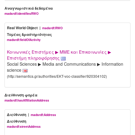
Αναγνωριστικά δεδομένα
madsrdf:identifiesRWO
Real World Object |
madsrdf:RWO
Τομέας δραστηριότητας
madsrdf:fieldOfActivity
Κοινωνικές Επιστήμες ▶ ΜΜΕ και Επικοινωνίες ▶
Επιστήμη πληροφόρησης
Social Sciences ▶ Media and Communications ▶ Information
science
(http://semantics.gr/authorities/EKT-voc-classifier/920304102)
Διεύθυνση φορέα
madsrdf:hasAffiliationAddress
Διεύθυνση |
madsrdf:Address
Διεύθυνση
madsrdf:streetAddress