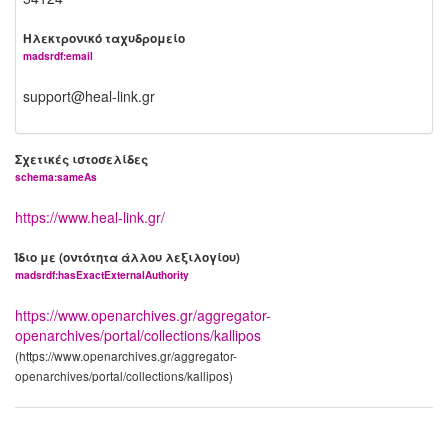
Ηλεκτρονικό ταχυδρομείο
madsrdf:email
support@heal-link.gr
Σχετικές ιστοσελίδες
schema:sameAs
https://www.heal-link.gr/
Ίδιο με (οντότητα άλλου λεξιλογίου)
madsrdf:hasExactExternalAuthority
https://www.openarchives.gr/aggregator-
openarchives/portal/collections/kallipos
(https://www.openarchives.gr/aggregator-
openarchives/portal/collections/kallipos)