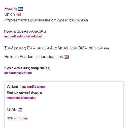
Ένωση
Union
(http://semantics.gr/authorities/org-types/1234767968)
Προτιμώμενη ονομασία
madsrdf:authoritativeLabel
Σύνδεσμος Ελληνικών Ακαδημαϊκών Βιβλιοθηκών
Hellenic Academic Libraries Link
Εναλλακτικές ονομασίες
madsrdf:hasVariant
Variant |
madsrdf:Variant
Εναλλακτικό όνομα
madsrdf:variantLabel
ΣΕΑΒ
heal-link