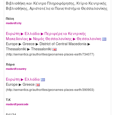
Βιβλιοθήκη και Κέντρο Πληροφόρησης, Κτίριο Κεντρικής
Βιβλιοθήκης, Αριστοτέλειο Πανεπιστήμιο Θεσσαλονίκης
Πόλη
madsrdf:city
Ευρώπη ▶ Ελλάδα ▶ Περιφέρεια Κεντρικής
Μακεδονίας ▶ Νομός Θεσσαλονίκης ▶ Θεσσαλονίκη
Europe ▶ Greece ▶ District of Central Macedonia ▶
Thessaloniki ▶ Thessaloniki
(http://semantics.gr/authorities/geonames-places-earth/734077)
Χώρα
madsrdf:country
Ευρώπη ▶ Ελλάδα
Europe ▶ Greece
(http://semantics.gr/authorities/geonames-places-earth/390903)
Τ.Κ
madsrdf:postcode
54124