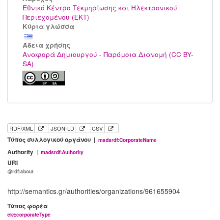
Εθνικό Κέντρο Τεκμηρίωσης και Ηλεκτρονικού
Περιεχομένου (ΕΚΤ)
Κύρια γλώσσα
Άδεια χρήσης
Αναφορά Δημιουργού - Παρόμοια Διανομή (CC BY-
SA)
RDF/XML
JSON-LD
CSV
Τύπος συλλογικού οργάνου |
madsrdf:CorporateName
Authority |
madsrdf:Authority
URI
@rdf:about
http://semantics.gr/authorities/organizations/961655904
Τύπος φορέα
ekt:corporateType