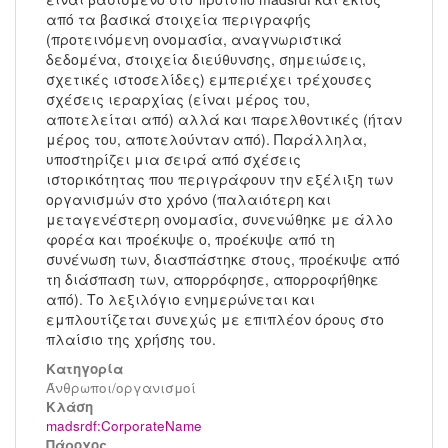
από τα βασικά στοιχεία περιγραφής
(προτεινόμενη ονομασία, αναγνωριστικά
δεδομένα, στοιχεία διεύθυνσης, σημειώσεις,
σχετικές ιστοσελίδες) εμπεριέχει τρέχουσες
σχέσεις ιεραρχίας (είναι μέρος του,
αποτελείται από) αλλά και παρελθοντικές (ήταν
μέρος του, αποτελούνταν από). Παράλληλα,
υποστηρίζει μια σειρά από σχέσεις
ιστορικότητας που περιγράφουν την εξέλιξη των
οργανισμών στο χρόνο (παλαιότερη και
μεταγενέστερη ονομασία, συνενώθηκε με άλλο
φορέα και προέκυψε ο, προέκυψε από τη
συνένωση των, διασπάστηκε στους, προέκυψε από
τη διάσπαση των, απορρόφησε, απορροφήθηκε
από). Το λεξιλόγιο ενημερώνεται και
εμπλουτίζεται συνεχώς με επιπλέον όρους στο
πλαίσιο της χρήσης του.
Κατηγορία
Άνθρωποι/οργανισμοί
Kλάση
madsrdf:CorporateName
Πάροχος