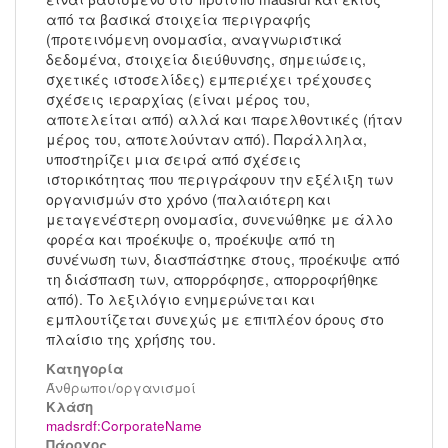
από τα βασικά στοιχεία περιγραφής
(προτεινόμενη ονομασία, αναγνωριστικά
δεδομένα, στοιχεία διεύθυνσης, σημειώσεις,
σχετικές ιστοσελίδες) εμπεριέχει τρέχουσες
σχέσεις ιεραρχίας (είναι μέρος του,
αποτελείται από) αλλά και παρελθοντικές (ήταν
μέρος του, αποτελούνταν από). Παράλληλα,
υποστηρίζει μια σειρά από σχέσεις
ιστορικότητας που περιγράφουν την εξέλιξη των
οργανισμών στο χρόνο (παλαιότερη και
μεταγενέστερη ονομασία, συνενώθηκε με άλλο
φορέα και προέκυψε ο, προέκυψε από τη
συνένωση των, διασπάστηκε στους, προέκυψε από
τη διάσπαση των, απορρόφησε, απορροφήθηκε
από). Το λεξιλόγιο ενημερώνεται και
εμπλουτίζεται συνεχώς με επιπλέον όρους στο
πλαίσιο της χρήσης του.
Κατηγορία
Άνθρωποι/οργανισμοί
Kλάση
madsrdf:CorporateName
Πάροχος