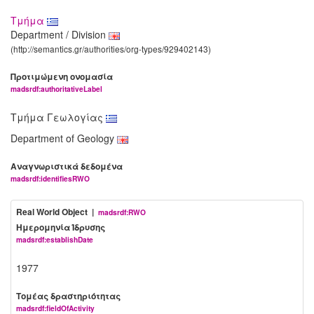
Τμήμα
Department / Division
(http://semantics.gr/authorities/org-types/929402143)
Προτιμώμενη ονομασία
madsrdf:authoritativeLabel
Τμήμα Γεωλογίας
Department of Geology
Αναγνωριστικά δεδομένα
madsrdf:identifiesRWO
Real World Object |
madsrdf:RWO
Ημερομηνία Ίδρυσης
madsrdf:establishDate
1977
Τομέας δραστηριότητας
madsrdf:fieldOfActivity