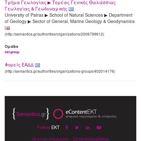
Τμήμα Γεωλογίας ▶ Τομέας Γενικής Θαλάσσιας
Γεωλογίας & Γεωδυναμικής
University of Patras ▶ School of Natural Sciences ▶ Department
of Geology ▶ Sector of General, Marine Geology & Geodynamics
(http://semantics.gr/authorities/organizations/2006799612)
Ομάδα
ekt:group
Φορείς ΕΑΔΔ
(http://semantics.gr/authorities/organizations-groups/402014176)
Follow
EKT
Πολιτική Απορρήτου
|
semantics@ekt.gr