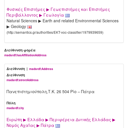
Φυσικές Επιστήμες ▶ Γεωεπιστήμες και Επιστήμες
Περιβάλλοντος ▶ Γεωλογία
Natural Sciences ▶ Earth and related Environmental Sciences
▶ Geology
(http://semantics.gr/authorities/EKT-voc-classifier/1979939659)
Διεύθυνση φορέα
madsrdf:hasAffiliationAddress
Διεύθυνση |
madsrdf:Address
Διεύθυνση
madsrdf:streetAddress
Πανεπιστημιούπολη,Τ.Κ. 26 504 Ρίο – Πάτρα
Πόλη
madsrdf:city
Ευρώπη ▶ Ελλάδα ▶ Περιφέρεια Δυτικής Ελλάδας ▶
Νομός Αχαΐας ▶ Πάτρα