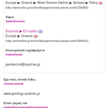
Europe ▶ Greece ▶ West Greece District ▶ Achaea ▶ Patra
(http://semantics.gr/authorities/geonames-places-earth/255683)
Χώρα
madsrdf:country
Ευρώπη ▶ Ελλάδα
Europe ▶ Greece
(http://semantics.gr/authorities/geonames-places-earth/390903)
Ηλεκτρονικό ταχυδρομείο
madsrdf:email
geolsecret@upatras.gr
Σχετικές ιστοσελίδες
schema:sameAs
www.geology.upatras.gr
Είναι μέρος του
madsrdf:hasCorporateParentAuthority